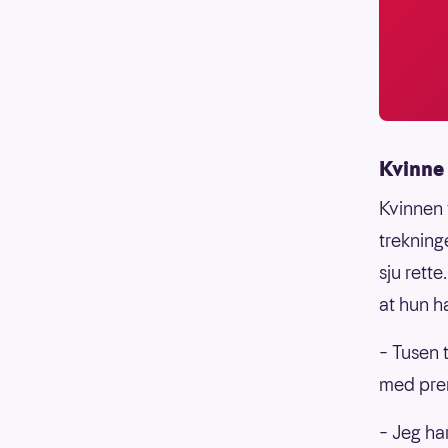
Kvinne 
Kvinnen 
trekning
sju rett
at hun h
– Tusen t
med pre
– Jeg ha