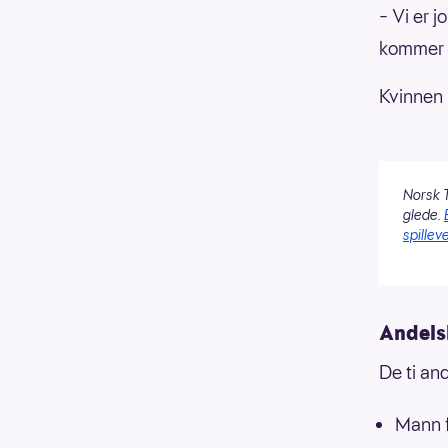
– Vi er j
kommer ik
Kvinnen
Norsk T
glede.
spilleve
Andels
De ti an
Mann f