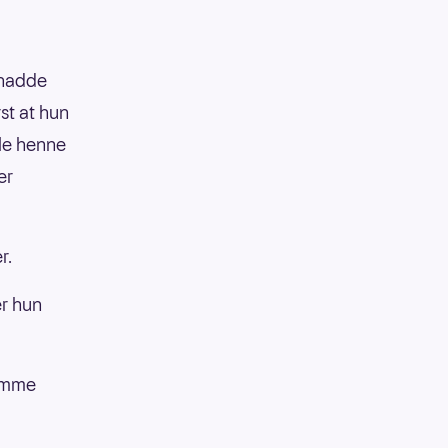
 hadde
st at hun
lle henne
er
r.
er hun
komme