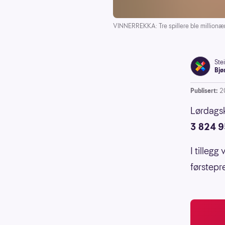
VINNERREKKA: Tre spillere ble millionær
Ste
Bjø
Publisert:
2
Lørdagsk
3 824 9
I tilleg
førstepr