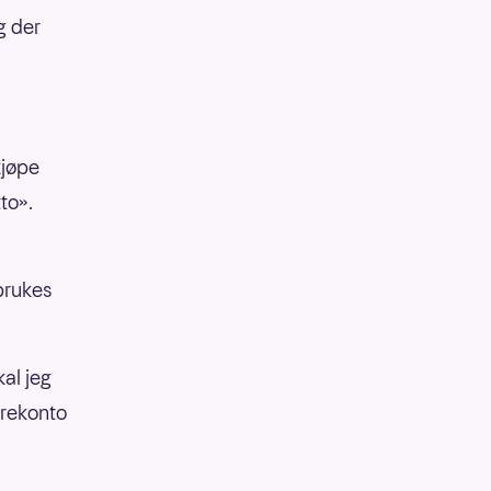
g der
kjøpe
tto».
brukes
kal jeg
arekonto