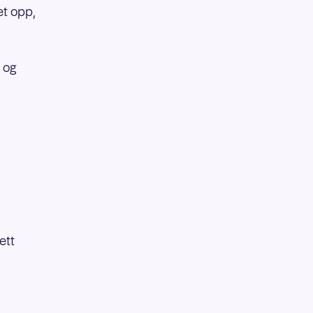
et opp,
 og
ett