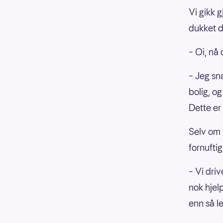
Vi gikk 
dukket d
– Oi, nå
– Jeg sn
bolig, og
Dette er 
Selv om 
fornuftig
– Vi driv
nok hjel
enn så l