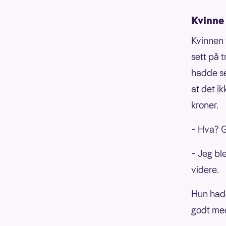
Kvinne 
Kvinnen 
sett på 
hadde se
at det i
kroner.
– Hva? G
– Jeg ble
videre.
Hun hadd
godt me