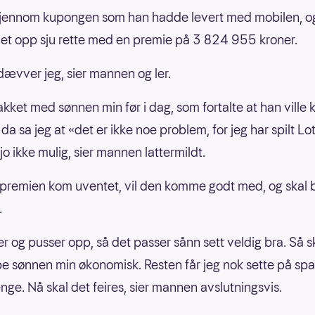
gjennom kupongen som han hadde levert med mobilen, o
et opp sju rette med en premie på 3 824 955 kroner.
 dævver jeg, sier mannen og ler.
akket med sønnen min før i dag, som fortalte at han ville 
 da sa jeg at «det er ikke noe problem, for jeg har spilt Lo
jo ikke mulig, sier mannen lattermildt.
premien kom uventet, vil den komme godt med, og skal 
.
er og pusser opp, så det passer sånn sett veldig bra. Så s
pe sønnen min økonomisk. Resten får jeg nok sette på sp
enge. Nå skal det feires, sier mannen avslutningsvis.