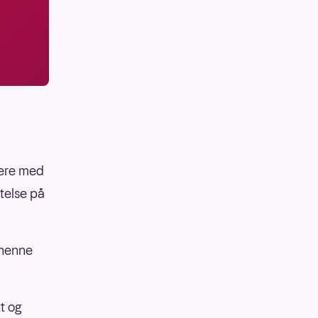
nere med
ftelse på
r henne
t og