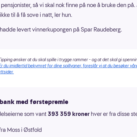
o pensjonister, så vi skal nok finne på noe å bruke den på.
ke til å få sove i natt, ler hun.
 hadde levert vinnerkupongen på Spar Raudeberg.
ipping ønsker at du skal spille i trygge rammer - og at det skal gi spenni
Er du imidlertid bekymret for dine spillvaner, foreslår vi at du besøker vår
ttsider.
bank med førstepremie
delseierne som vant
393 359 kroner
hver er fra disse s
ra Moss i Østfold