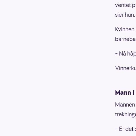
ventet på
sier hun.
Kvinnen 
barnebar
– Nå håpe
Vinnerku
Mann i
Mannen v
trekninge
– Er det 