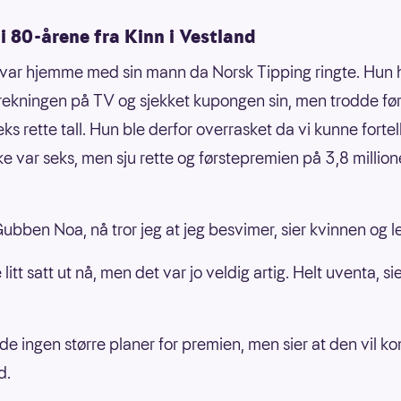
i 80-årene fra Kinn i Vestland
var hjemme med sin mann da Norsk Tipping ringte. Hun
trekningen på TV og sjekket kupongen sin, men trodde før
ks rette tall. Hun ble derfor overrasket da vi kunne forte
kke var seks, men sju rette og førstepremien på 3,8 million
ubben Noa, nå tror jeg at jeg besvimer, sier kvinnen og le
 litt satt ut nå, men det var jo veldig artig. Helt uventa, si
e ingen større planer for premien, men sier at den vil 
d.