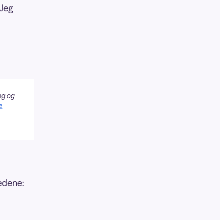
 Jeg
ng og
e
tedene: