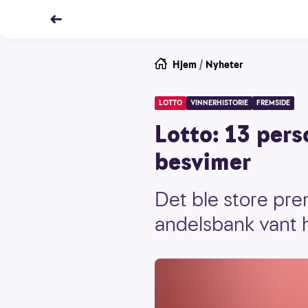
Hjem
/
Nyheter
LOTTO
VINNERHISTORIE
FREMSIDE
Lotto: 13 pers
besvimer
Det ble store prem
andelsbank vant h