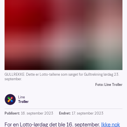
GULLREKKE: Dette er Lotto-tallene som sørget for Gulltrekning lørdag 23.
september.
Foto: Line Troller
Line
Troller
Publisert:
16. september 2023
Endret:
17. september 2023
For en Lotto-lørdag det ble 16. september.
Ikke nok