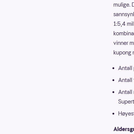
mulige. 
sannsynli
1:5,4 mi
kombinasj
vinner m
kupong m
Antall
Antall
Antall
Supert
Høyest
Aldersg