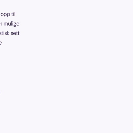
opp til
er mulige
tisk sett
e
å