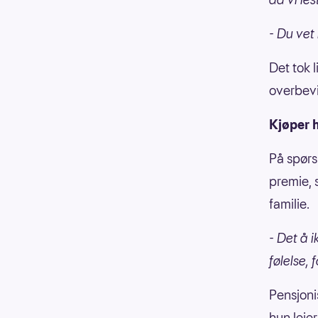
- Du vet
Det tok l
overbevi
Kjøper 
På spørs
premie, 
familie.
- Det å 
følelse, 
Pensjonis
hun leie