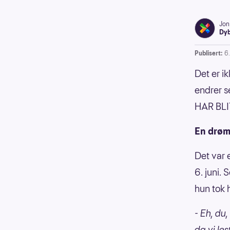
Jon
Dyb
Publisert:
6
Det er i
endrer s
HAR BL
En drø
Det var 
6. juni.
hun tok 
- Eh, du,
da vi le