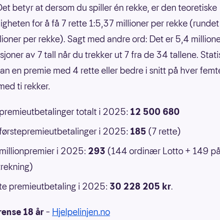
Det betyr at dersom du spiller én rekke, er den teoretiske
gheten for å få 7 rette 1:5,37 millioner per rekke (rundet 
llioner per rekke). Sagt med andre ord: Det er 5,4 million
oner av 7 tall når du trekker ut 7 fra de 34 tallene. Statis
an en premie med 4 rette eller bedre i snitt på hver femt
ed ti rekker.
 premieutbetalinger totalt i 2025:
12 500 680
 førstepremieutbetalinger i 2025:
185
(7 rette)
 millionpremier i 2025:
293
(144 ordinær Lotto + 149 p
rekning)
e premieutbetaling i 2025:
30 228 205 kr
.
rense 18 år
–
Hjelpelinjen.no