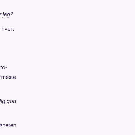
r jeg?
r hvert
to-
ærmeste
dig god
ligheten