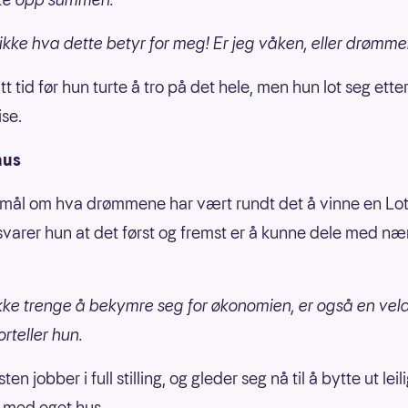
 ikke hva dette betyr for meg! Er jeg våken, eller drømme
itt tid før hun turte å tro på det hele, men hun lot seg ette
se.
hus
mål om hva drømmene har vært rundt det å vinne en Lot
svarer hun at det først og fremst er å kunne dele med n
ikke trenge å bekymre seg for økonomien, er også en vel
forteller hun.
ten jobber i full stilling, og gleder seg nå til å bytte ut lei
r med eget hus.