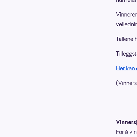
Vinneren
veiledni
Tallene 
Tilleggst
Her kan 
(Vinnersa
Vinners
For å vin