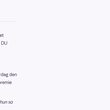
et
, DU
ørdag den
 premie
e hun sa