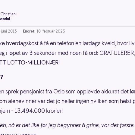
 Christian
endal
. juni 2015
Endret:
10. februar 2023
kke hverdagskost å få en telefon en lørdags kveld, hvor liv
eg i løpet av 3 sekunder med noen få ord: GRATULERER
ITT LOTTO-MILLIONÆR!
m?
en sprek pensjonist fra Oslo som opplevde akkurat det l
 Som alenevinner var det jo heller ingen hvilken som helst
hjem - 13.494.000 kroner!
 eh, nå er det like før jeg begynner å grine, var det først
ste opp summen.