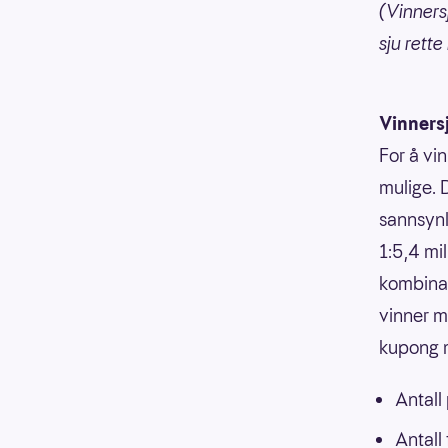
(Vinnersj
sju rette
Vinners
For å vin
mulige. 
sannsynli
1:5,4 mi
kombinasj
vinner m
kupong m
Antall
Antall