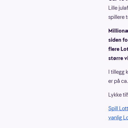
Lille ju
spillere 
Millionæ
siden fo
flere Lo
større v
I tillegg
er på ca
Lykke til!
Spill Lo
vanlig Lo