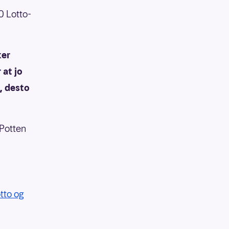
0 Lotto-
ker
 at jo
n, desto
 Potten
tto og