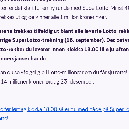
laften er det klart for en ny runde med SuperLotto. Minst 4
trekkes ut og de vinner alle 1 million kroner hver.
rene trekkes tilfeldig ut blant alle leverte Lotto-rek
rrige SuperLotto-trekning (16. september). Det betyr
tto-rekker du leverer innen klokka 18.00 lille julafte
innersjanser har du.
 kan du selvfølgelig bli Lotto-millionær om du får sju rette!
. 14 millioner kroner lørdag 23. desember.
tto før lørdag klokka 18.00 så er du med både på SuperLo
tto!