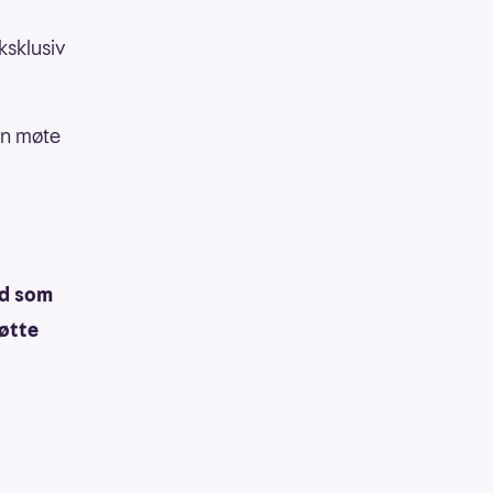
eksklusiv
han møte
ad som
møtte