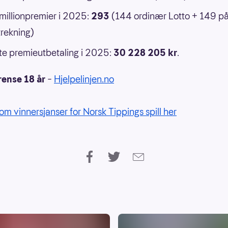
 millionpremier i 2025:
293
(144 ordinær Lotto + 149 p
rekning)
e premieutbetaling i 2025:
30 228 205 kr
.
rense 18 år
–
Hjelpelinjen.no
om vinnersjanser for Norsk Tippings spill her