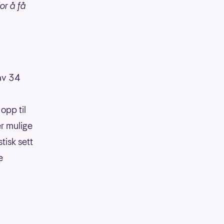
or å få
 av 34
opp til
er mulige
tisk sett
e