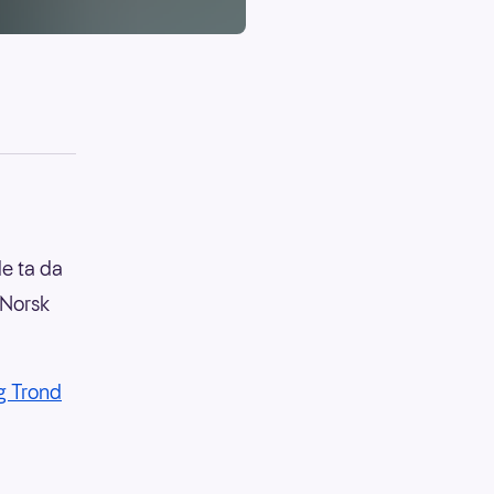
de ta da
 Norsk
g Trond