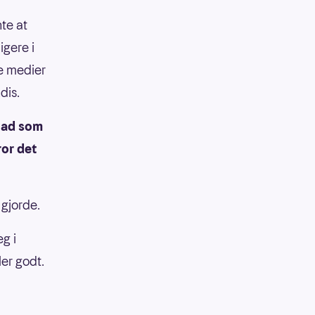
nte at
igere i
le medier
dis.
glad som
ror det
 gjorde.
g i
ler godt.