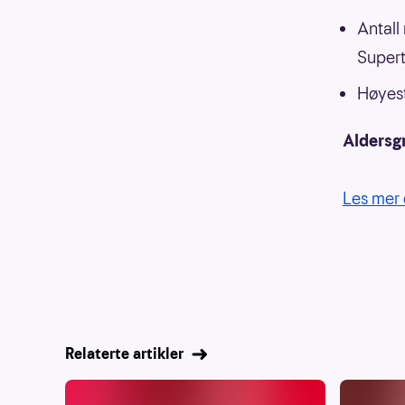
Antall
Supert
Høyest
Aldersg
Les mer 
Relaterte artikler