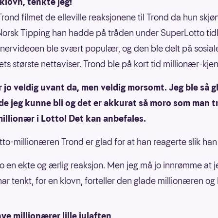
 klovn, tenkte jeg!
Trond filmet de elleville reaksjonene til Trond da hun skjø
Norsk Tipping han hadde på tråden under SuperLotto tidl
nnervideoen ble svært populær, og den ble delt på sosia
ets største nettaviser. Trond ble på kort tid millionær-kjen
r jo veldig uvant da, men veldig morsomt. Jeg ble så 
de jeg kunne bli og det er akkurat så moro som man t
 millionær i Lotto! Det kan anbefales.
to-millionæren Trond er glad for at han reagerte slik han
 jo en ekte og ærlig reaksjon. Men jeg må jo innrømme at je
har tenkt, for en klovn, forteller den glade millionæren og 
ye millionærer lille julaften