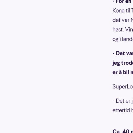
- For en
Kona til 
det var 
høst. Vi
og i land
- Det va
jeg trod
er å bli
SuperLot
- Det er
ettertid 
Ca. 40 n