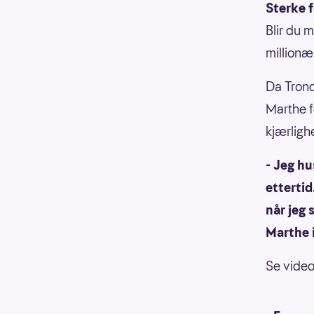
Sterke f
Blir du m
millionær
Da Trond
Marthe fo
kjærligh
- Jeg hu
ettertid
når jeg 
Marthe i
Se video