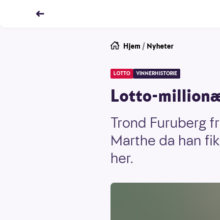
Hjem
/
Nyheter
LOTTO
VINNERHISTORIE
Lotto-millionæ
Trond Furuberg fr
Marthe da han fi
her.