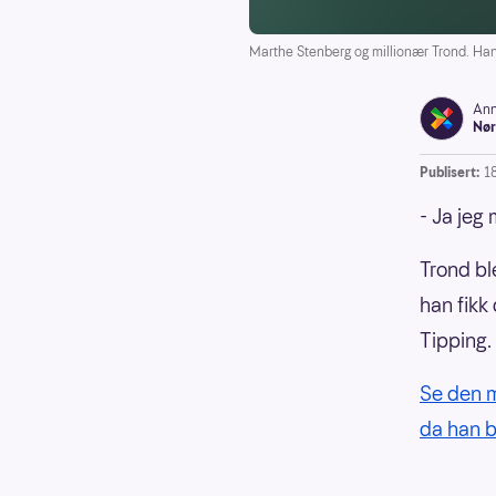
Marthe Stenberg og millionær Trond. Han e
Ann
Nør
Publisert:
1
- Ja jeg 
Trond bl
han fikk
Tipping.
Se den 
da han b