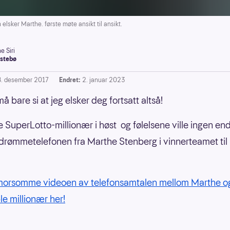
lsker Marthe. første møte ansikt til ansikt.
e Siri
stebø
8. desember 2017
Endret:
2. januar 2023
må bare si at jeg elsker deg fortsatt altså!
e SuperLotto-millionær i høst og følelsene ville ingen en
 drømmetelefonen fra Marthe Stenberg i vinnerteamet til
morsomme videoen av telefonsamtalen mellom Marthe o
le millionær her!