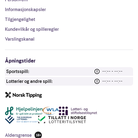
Informasjonskapsler
Tilgjengelighet
Kundevilkår og spilleregler
Varslingskanal
Åpningstider
Sportsspill:
--:-- - --:--
Lotterier og andre spill:
--:-- - --:--
Andre lenker
Aldersgrense
18 år