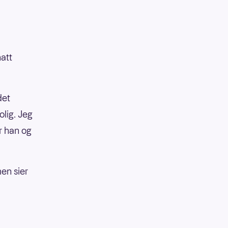
hatt
det
olig. Jeg
er han og
en sier