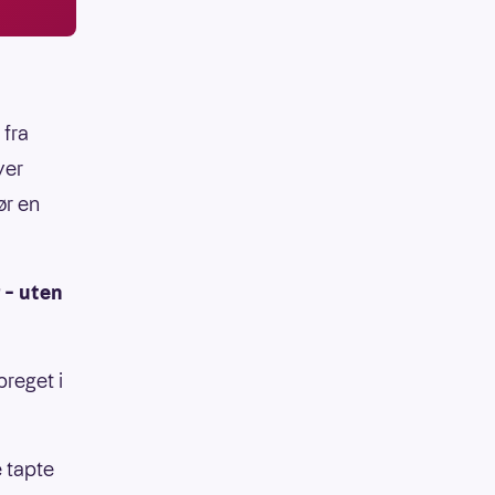
 fra
ver
ør en
 – uten
preget i
e tapte