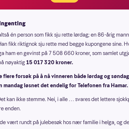
 ingenting
altså én person som fikk sju rette lørdag; en 86-årig mann
an fikk riktignok sju rette med begge kupongene sine. H
a ham en gevinst på 7 508 660 kroner, som samlet utgj
på nøyaktig
15 017 320 kroner.
e flere forsøk på å nå vinneren både lørdag og søndag
n mandag løsnet det endelig for Telefonen fra Hamar.
et kan ikke stemme. Nei, i alle … svares det lettere sjokk
re enden.
e vært rundt på julebesøk hos nær familie i helga, og d