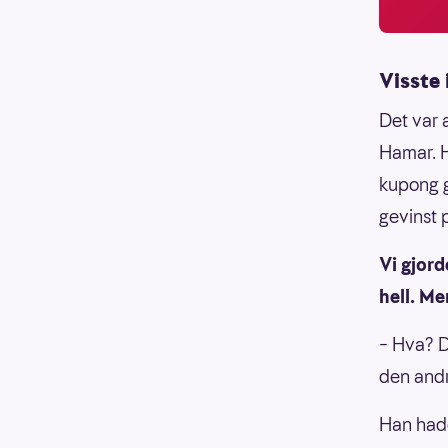
Visste
Det var 
Hamar. H
kupong g
gevinst 
Vi gjord
hell. Me
– Hva? D
den and
Han hadd