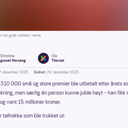
ar gode nyheter i vente.
-Christine
Ola
gsoset Norseng
Thorset
7. desember 2025
Endret:
29. desember 2025
310 000 små og store premier ble utbetalt etter årets si
ekning, men særlig én person kunne juble høyt – han fikk
 og vant 15 millioner kroner.
 tallrekka som ble trukket ut: