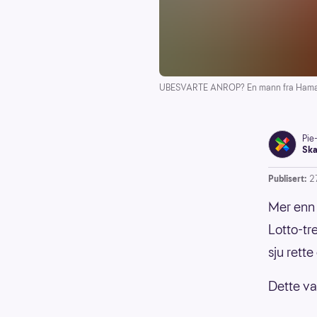
UBESVARTE ANROP? En mann fra Hamar h
Pie
Ska
Publisert:
2
Mer enn 
Lotto-tr
sju rette
Dette var