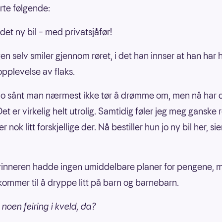
rte følgende:
 det ny bil – med privatsjåfør!
en selv smiler gjennom røret, i det han innser at han har 
opplevelse av flaks.
 jo sånt man nærmest ikke tør å drømme om, men nå har 
et er virkelig helt utrolig. Samtidig føler jeg meg ganske r
r nok litt forskjellige der. Nå bestiller hun jo ny bil her, si
nneren hadde ingen umiddelbare planer for pengene, m
kommer til å dryppe litt på barn og barnebarn.
t noen feiring i kveld, da?