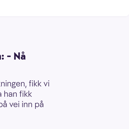
: – Nå
ingen, fikk vi
 han fikk
på vei inn på