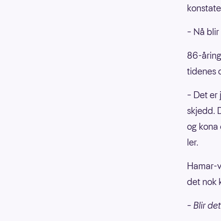
konstate
– Nå blir
86-åring
tidenes 
– Det er
skjedd. D
og kona e
ler.
Hamar-vi
det nok 
– Blir de