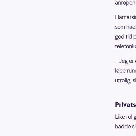
anropene
Hamarsin
som hadd
god tid 
telefonlur
– Jeg er
løpe rund
utrolig,
Privats
Like roli
hadde sk