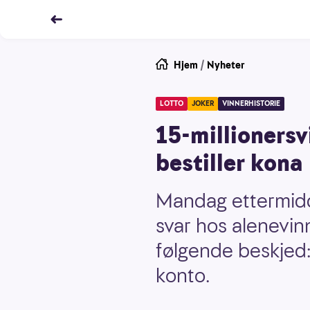
Hjem
/
Nyheter
LOTTO
JOKER
VINNERHISTORIE
15-millionersv
bestiller kona 
Mandag ettermidda
svar hos alenevin
følgende beskjed: 
konto.