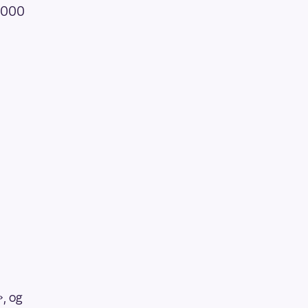
1 000
», og