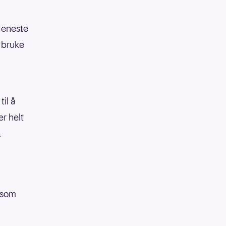
 eneste
e bruke
il å
er helt
.
a som