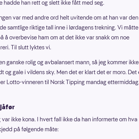
 hadde han rett og slett ikke fått med seg.
gen var med andre ord helt uvitende om at han var den
e samtlige riktige tall inne i lørdagens trekning. Vi mått
på å overbevise ham om at det ikke var snakk om noe
eri. Til slutt lyktes vi.
 en ganske rolig og avbalansert mann, så jeg kommer ikke t
t og gale i vildens sky. Men det er klart det er moro. Det 
 sier Lotto-vinneren til Norsk Tipping mandag ettermiddag
jåfør
g var ikke kona. I hvert fall ikke da han informerte om hv
jedd på følgende måte: