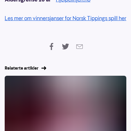
Les mer om vinnersjanser for Norsk Tippings spill her
Relaterte artikler