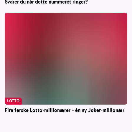
Svarer du når dette nummeret ringer?
LOTTO
Fire ferske Lotto-millionærer – én ny Joker-millionær