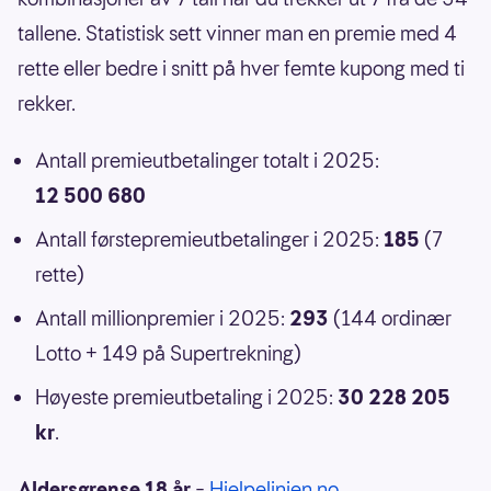
tallene. Statistisk sett vinner man en premie med 4
rette eller bedre i snitt på hver femte kupong med ti
rekker.
Antall premieutbetalinger totalt i 2025:
12 500 680
Antall førstepremieutbetalinger i 2025:
185
(7
rette)
Antall millionpremier i 2025:
293
(144 ordinær
Lotto + 149 på Supertrekning)
Høyeste premieutbetaling i 2025:
30 228 205
kr
.
Aldersgrense 18 år
–
Hjelpelinjen.no