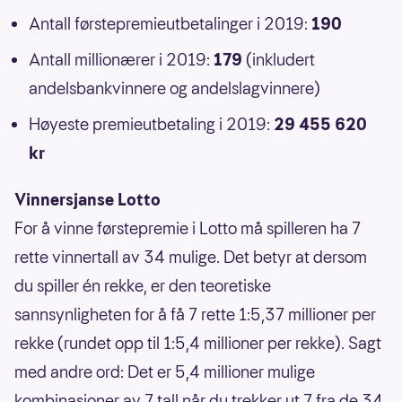
Antall førstepremieutbetalinger i 2019:
190
Antall millionærer i 2019:
179
(inkludert
andelsbankvinnere og andelslagvinnere)
Høyeste premieutbetaling i 2019:
29 455 620
kr
Vinnersjanse Lotto
For å vinne førstepremie i Lotto må spilleren ha 7
rette vinnertall av 34 mulige. Det betyr at dersom
du spiller én rekke, er den teoretiske
sannsynligheten for å få 7 rette 1:5,37 millioner per
rekke (rundet opp til 1:5,4 millioner per rekke). Sagt
med andre ord: Det er 5,4 millioner mulige
kombinasjoner av 7 tall når du trekker ut 7 fra de 34