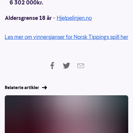
6 302 000kr.
Aldersgrense 18 år
–
Hjelpelinjen.no
Les mer om vinnersjanser for Norsk Tippings spill her
Relaterte artikler