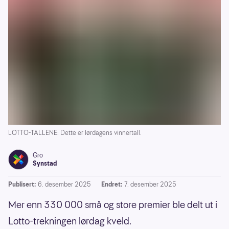
LOTTO-TALLENE: Dette er lørdagens vinnertall.
Gro
Synstad
Publisert:
6. desember 2025
Endret:
7. desember 2025
Mer enn 330 000 små og store premier ble delt ut i
Lotto-trekningen lørdag kveld.