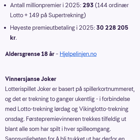
Antall millionpremier i 2025:
293
(144 ordinær
Lotto + 149 på Supertrekning)
Høyeste premieutbetaling i 2025:
30 228 205
kr
.
Aldersgrense 18 år
–
Hjelpelinjen.no
Vinnersjanse Joker
Lotterispillet Joker er basert på spillerkortnummeret,
og det er trekning to ganger ukentlig - i forbindelse
med Lotto-trekning lørdag og Vikinglotto-trekning
onsdag. Førstepremievinneren trekkes tilfeldig ut
blant alle som har spilt i hver spilleomgang.
Sannsynligheten for å bli trukket ut har derfor en