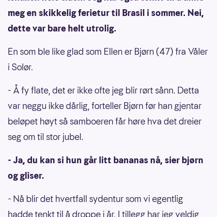
meg en skikkelig ferietur til Brasil i sommer. Nei,
dette var bare helt utrolig.
En som ble like glad som Ellen er Bjørn (47) fra Våler
i Solør.
- Å fy flate, det er ikke ofte jeg blir rørt sånn. Detta
var neggu ikke dårlig, forteller Bjørn før han gjentar
beløpet høyt så samboeren får høre hva det dreier
seg om til stor jubel.
- Ja, du kan si hun går litt bananas nå, sier bjørn
og gliser.
- Nå blir det hvertfall sydentur som vi egentlig
hadde tenkt til å droppe i år. I tillegg har jeg veldig