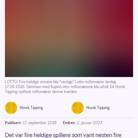
LOTTO: Fire heldige vinnere ble "vanlige" Lotto-millionærer lørdag
17.09.2016. Sammen med SuperLotto-millionærene ble altså 34 Norsk
Tipping-spillere millionærer denne kvelden.
Norsk Tipping
Norsk Tipping
Publisert:
17. september 2016
Endret:
2. januar 2023
Det var fire heldige spillere som vant nesten fire