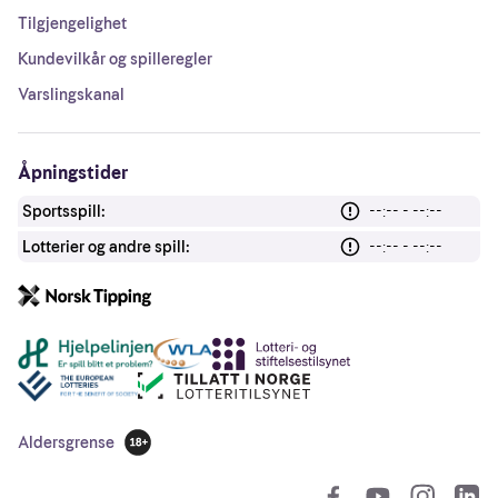
Tilgjengelighet
Kundevilkår og spilleregler
Varslingskanal
Åpningstider
Sportsspill:
--:-- - --:--
Lotterier og andre spill:
--:-- - --:--
Andre lenker
Aldersgrense
18 år