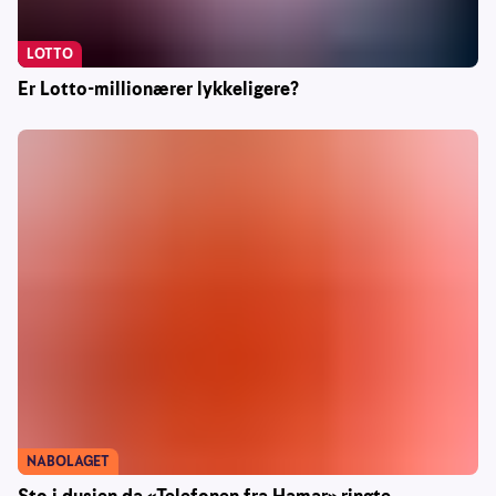
LOTTO
Er Lotto-millionærer lykkeligere?
NABOLAGET