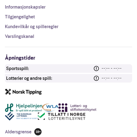
Informasjonskapsler
Tilgjengelighet
Kundevilkår og spilleregler
Varslingskanal
Åpningstider
Sportsspill:
--:-- - --:--
Lotterier og andre spill:
--:-- - --:--
Andre lenker
Aldersgrense
18 år