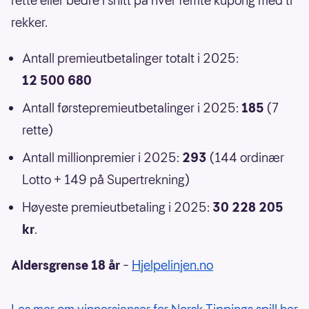
rette eller bedre i snitt på hver femte kupong med ti
rekker.
Antall premieutbetalinger totalt i 2025:
12 500 680
Antall førstepremieutbetalinger i 2025:
185
(7
rette)
Antall millionpremier i 2025:
293
(144 ordinær
Lotto + 149 på Supertrekning)
Høyeste premieutbetaling i 2025:
30 228 205
kr
.
Aldersgrense 18 år
–
Hjelpelinjen.no