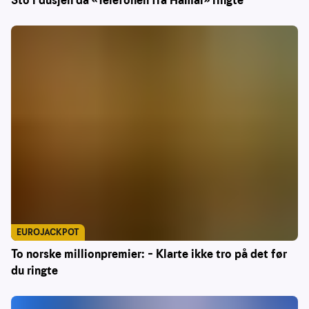
Sto i dusjen da «Telefonen fra Hamar» ringte
EUROJACKPOT
To norske millionpremier: – Klarte ikke tro på det før
du ringte