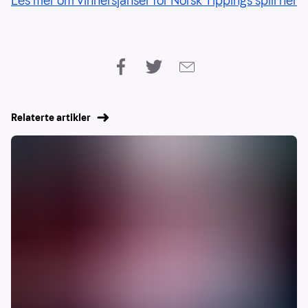
Les mer om vinnersjanser for Norsk Tippings spill her
Relaterte artikler