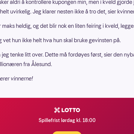
uker aldri å kontrollere kupongen min, men i kveld gjorde 
helt uvirkelig. Jeg klarer nesten ikke å tro det, sier kvinne
 maks heldig, og det blir nok en liten feiring i kveld, legger
g vet hun ikke helt hva hun skal bruke gevinsten på.
 jeg tenke litt over. Dette må fordøyes først, sier den ny
llionæren fra Ålesund.
lerer vinnerne!
Spillefrist lørdag kl. 18:00