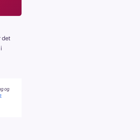
r det
i
ng og
e