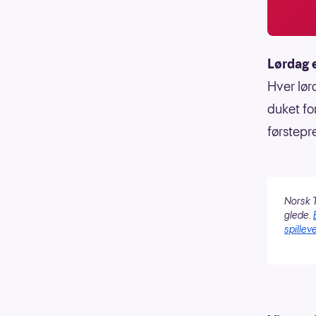
Lørdag 
Hver lørd
duket for
førstepr
Norsk T
glede.
spilleve