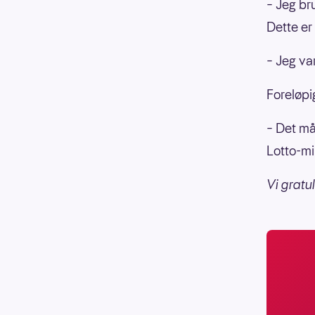
– Jeg br
Dette er 
– Jeg var
Foreløpi
– Det må
Lotto-mi
Vi gratu