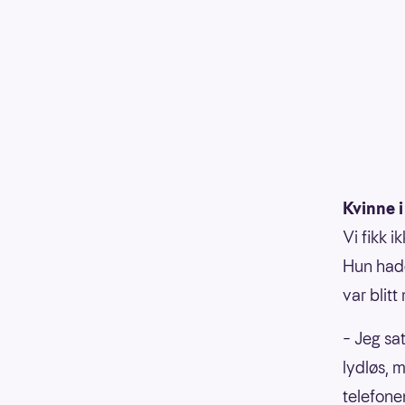
Kvinne i
Vi fikk i
Hun hadd
var blitt
– Jeg sa
lydløs, 
telefone