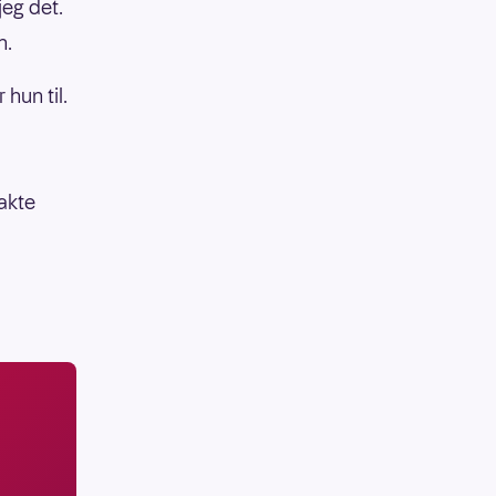
jeg det.
n.
 hun til.
bakte