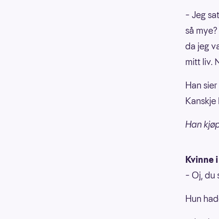
– Jeg sa
så mye? N
da jeg v
mitt liv.
Han sier
Kanskje b
Han kjø
Kvinne 
– Oj, du 
Hun hadd