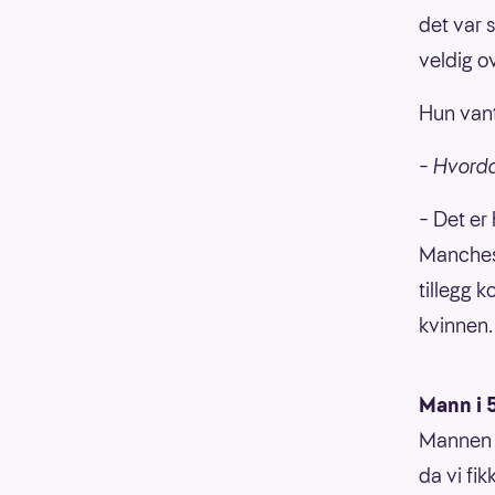
det var 
veldig o
Hun vant
– Hvorda
– Det er 
Manchest
tillegg 
kvinnen.
Mann i 
Mannen s
da vi fik