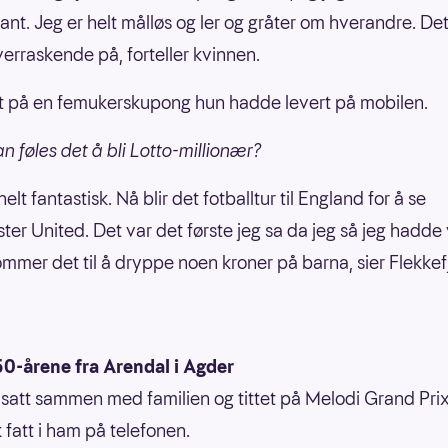
sant. Jeg er helt målløs og ler og gråter om hverandre. D
verraskende på, forteller kvinnen.
 på en femukerskupong hun hadde levert på mobilen.
n føles det å bli Lotto-millionær?
helt fantastisk. Nå blir det fotballtur til England for å se
er United. Det var det første jeg sa da jeg så jeg hadde 
kommer det til å dryppe noen kroner på barna, sier Flekkef
50-årene fra Arendal i Agder
att sammen med familien og tittet på Melodi Grand Prix
k fatt i ham på telefonen.