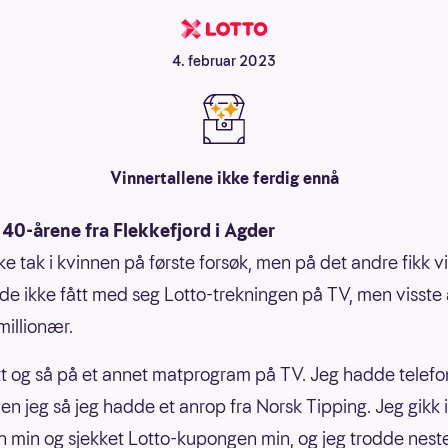
4. februar 2023
Vinnertallene ikke ferdig ennå
 40-årene fra Flekkefjord i Agder
kke tak i kvinnen på første forsøk, men på det andre fikk v
e ikke fått med seg Lotto-trekningen på TV, men visste 
 millionær.
tt og så på et annet matprogram på TV. Jeg hadde telef
men jeg så jeg hadde et anrop fra Norsk Tipping. Jeg gikk 
n min og sjekket Lotto-kupongen min, og jeg trodde nest