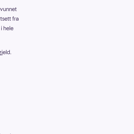
g vunnet
tsett fra
i hele
jeld.