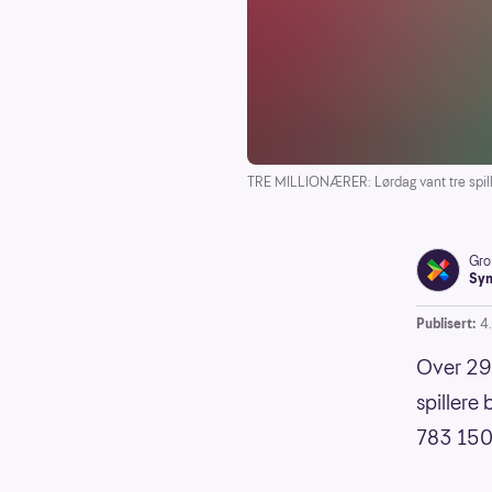
TRE MILLIONÆRER: Lørdag vant tre spiller
Gro
Syn
Publisert:
4
Over 296
spillere
783 150 