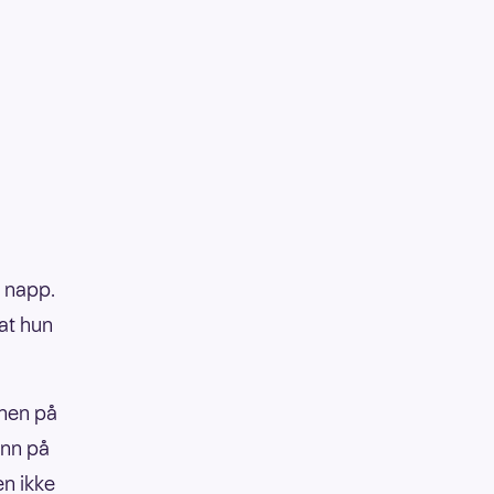
i napp.
at hun
onen på
inn på
en ikke