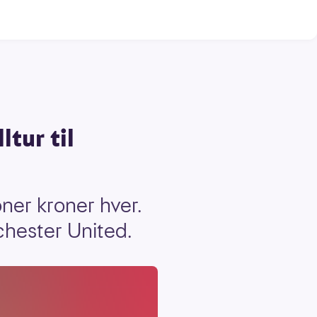
ltur til
oner kroner hver.
chester United.