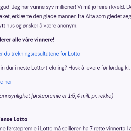
gud! Jeg har vunne syv millioner! Vi må jo feire i kveld. De
taket, erklærte den glade mannen fra Alta som gledet seg 
tt hus og ønsker å være anonym.
lerer alle våre vinnere!
er du trekningsresultatene for Lotto
din dur i neste Lotto-trekning? Husk å levere før lørdag kl.
to her
annsynlighet førstepremie er 1:5,4 mill. pr. rekke)
janse Lotto
ne førstepremie i Lotto må spilleren ha 7 rette vinnertall