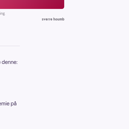
ing.
sverre houmb
e denne:
remie på