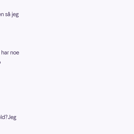
en så jeg
g har noe
o
eld?Jeg