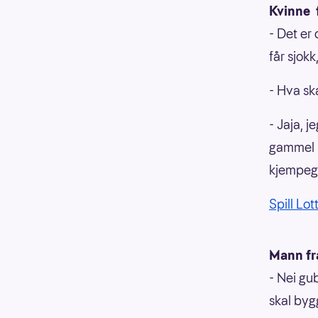
Kvinne 
- Det er 
får sjok
- Hva sk
- Jaja, j
gammel l
kjempegl
Spill Lot
Mann fr
- Nei gu
skal byg