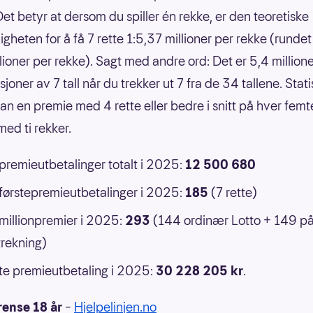
Det betyr at dersom du spiller én rekke, er den teoretiske
gheten for å få 7 rette 1:5,37 millioner per rekke (rundet 
llioner per rekke). Sagt med andre ord: Det er 5,4 million
oner av 7 tall når du trekker ut 7 fra de 34 tallene. Statis
an en premie med 4 rette eller bedre i snitt på hver femt
ed ti rekker.
 premieutbetalinger totalt i 2025:
12 500 680
 førstepremieutbetalinger i 2025:
185
(7 rette)
 millionpremier i 2025:
293
(144 ordinær Lotto + 149 p
rekning)
e premieutbetaling i 2025:
30 228 205 kr
.
rense 18 år
–
Hjelpelinjen.no