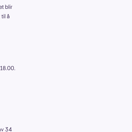
t blir
til å
 18.00.
 av 34