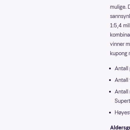
mulige. 
sannsynli
1:5,4 mi
kombinasj
vinner m
kupong m
Antall
Antall
Antall
Supert
Høyest
Aldersg