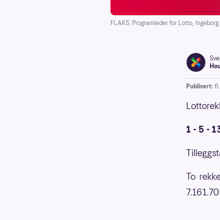
FLAKS: Programleder for Lotto, Ingeborg 
Sve
Ho
Publisert:
6.
Lottorek
1 - 5 - 1
Tilleggst
To rekke
7.161.70