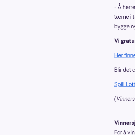
- Å herre
tærne i 
bygge ny
Vi gratu
Her finn
Blir det 
Spill Lot
(Vinners
Vinners
For å vin