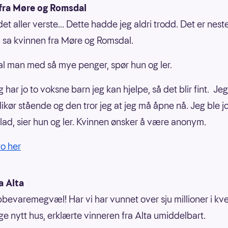
fra Møre og Romsdal
det aller verste... Dette hadde jeg aldri trodd. Det er nest
k, sa kvinnen fra Møre og Romsdal.
al man med så mye penger, spør hun og ler.
eg har jo to voksne barn jeg kan hjelpe, så det blir fint. Je
ikør stående og den tror jeg at jeg må åpne nå. Jeg ble j
ad, sier hun og ler. Kvinnen ønsker å være anonym.
to her
a Alta
bbevaremegvæl! Har vi har vunnet over sju millioner i kv
ge nytt hus, erklærte vinneren fra Alta umiddelbart.