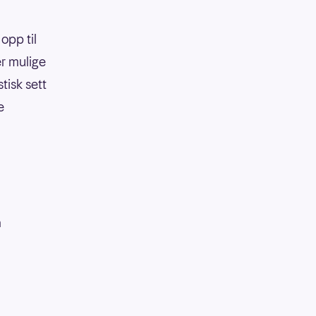
opp til
er mulige
tisk sett
e
å