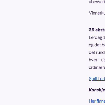
ubesvart
Vinnerku
33 ekst
Lørdag 1
og det b
det rundt
hver – ut
ordinære
Spill Lot
Kanskje 
Her finn