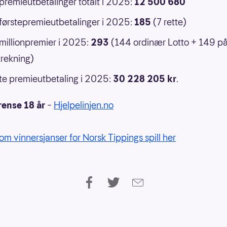
 premieutbetalinger totalt i 2025:
12 500 680
 førstepremieutbetalinger i 2025:
185
(7 rette)
 millionpremier i 2025:
293
(144 ordinær Lotto + 149 p
rekning)
e premieutbetaling i 2025:
30 228 205 kr
.
rense 18 år
–
Hjelpelinjen.no
om vinnersjanser for Norsk Tippings spill her