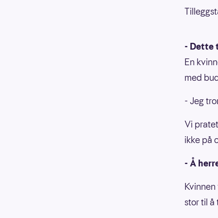
Tilleggst
- Dette 
En kvinn
med buds
- Jeg tr
Vi prate
ikke på 
- Å herr
Kvinnen f
stor til 