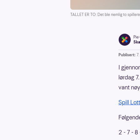
TALLET ER TO: Det ble nemlig to spillere 
Pie
Ska
Publisert:
7
I gjennom
lørdag 7
vant nøy
Spill Lot
Følgende 
2 - 7 - 8