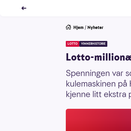
Hjem
/
Nyheter
LOTTO
VINNERHISTORIE
Lotto-million
Spenningen var som
kulemaskinen på H
kjenne litt ekstra