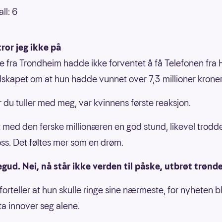
all: 6
tror jeg ikke på
e fra Trondheim hadde ikke forventet å få Telefonen fra
kapet om at hun hadde vunnet over 7,3 millioner kroner
or du tuller med meg, var kvinnens første reaksjon.
t med den ferske millionæren en god stund, likevel trodd
oss. Det føltes mer som en drøm.
egud. Nei, nå står ikke verden til påske, utbrøt trønd
orteller at hun skulle ringe sine nærmeste, for nyheten ble
å ta innover seg alene.