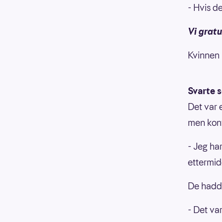
- Hvis de
Vi gratu
Kvinnen 
Svarte 
Det var 
men kont
- Jeg ha
ettermid
De hadde
- Det var