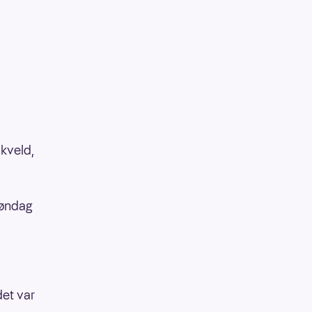
 kveld,
søndag
det var