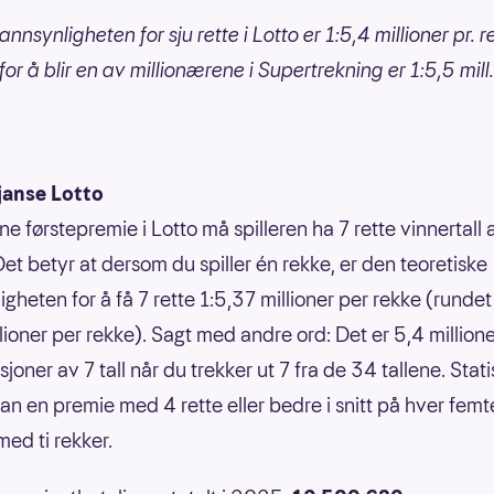
nnsynligheten for sju rette i Lotto er 1:5,4 millioner pr. r
or å blir en av millionærene i Supertrekning er 1:5,5 mill
janse Lotto
ne førstepremie i Lotto må spilleren ha 7 rette vinnertall
Det betyr at dersom du spiller én rekke, er den teoretiske
gheten for å få 7 rette 1:5,37 millioner per rekke (rundet 
llioner per rekke). Sagt med andre ord: Det er 5,4 million
oner av 7 tall når du trekker ut 7 fra de 34 tallene. Statis
an en premie med 4 rette eller bedre i snitt på hver femt
ed ti rekker.