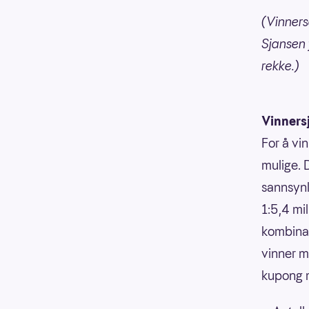
(Vinnersa
Sjansen f
rekke.)
Vinners
For å vin
mulige. 
sannsynli
1:5,4 mi
kombinasj
vinner m
kupong m