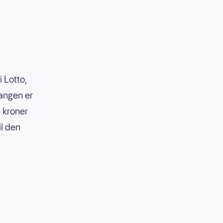
 Lotto,
gangen er
n kroner
il den