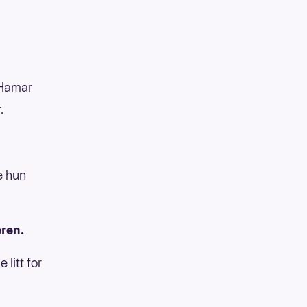
 Hamar
.
e hun
eren.
 litt for