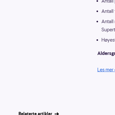
Antall
Antall
Antall
Supert
Høyest
Aldersg
Les mer 
Relaterte artikler