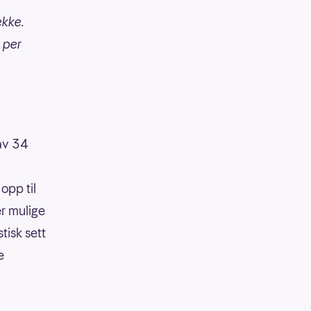
ekke.
. per
 av 34
opp til
er mulige
tisk sett
e