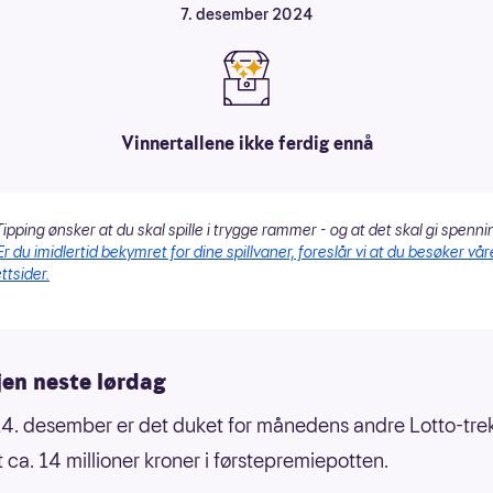
7. desember 2024
Vinnertallene ikke ferdig ennå
ipping ønsker at du skal spille i trygge rammer - og at det skal gi spenni
Er du imidlertid bekymret for dine spillvaner, foreslår vi at du besøker vår
ttsider.
jen neste lørdag
4. desember er det duket for månedens andre Lotto-tre
t ca. 14 millioner kroner i førstepremiepotten.