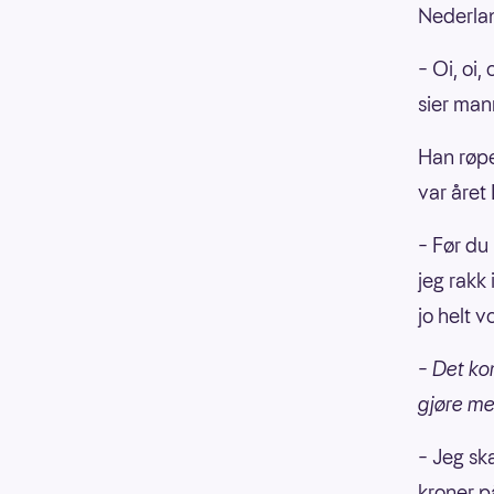
Nederlan
– Oi, oi,
sier man
Han røpe
var året
– Før du
jeg rakk
jo helt 
– Det ko
gjøre m
– Jeg sk
kroner p