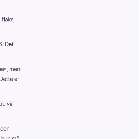
 flaks,
6. Det
mie», men
Dette er
u vil
 noen
å hun må