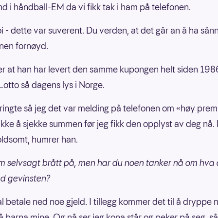
d i håndball-EM da vi fikk tak i ham på telefonen.
 oi - dette var suverent. Du verden, at det går an å ha sånn
nen fornøyd.
r at han har levert den samme kupongen helt siden 198
 Lotto så dagens lys i Norge.
 ringte så jeg det var melding på telefonen om «høy pre
 ikke å sjekke summen før jeg fikk den opplyst av deg nå. 
voldsomt, humrer han.
m selvsagt brått på, men har du noen tanker nå om hva d
ed gevinsten?
al betale ned noe gjeld. I tillegg kommer det til å dryppe
å barna mine. Og nå ser jeg kona står og peker på seg, s