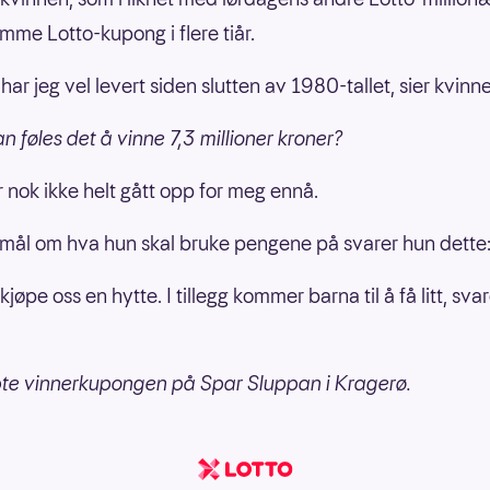
amme Lotto-kupong i flere tiår.
ar jeg vel levert siden slutten av 1980-tallet, sier kvinn
n føles det å vinne 7,3 millioner kroner?
r nok ikke helt gått opp for meg ennå.
mål om hva hun skal bruke pengene på svarer hun dette
 kjøpe oss en hytte. I tillegg kommer barna til å få litt, sva
te vinnerkupongen på Spar Sluppan i Kragerø.