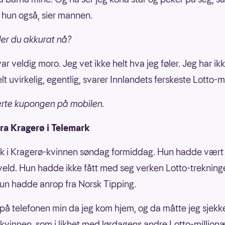
tt hun også, sier mannen.
ler du akkurat nå?
ar veldig moro. Jeg vet ikke helt hva jeg føler. Jeg har ik
lt uvirkelig, egentlig, svarer Innlandets ferskeste Lotto-m
erte kupongen på mobilen.
ra Kragerø i Telemark
tak i Kragerø-kvinnen søndag formiddag. Hun hadde vært
veld. Hun hadde ikke fått med seg verken Lotto-trekninge
 hun hadde anrop fra Norsk Tipping.
 på telefonen min da jeg kom hjem, og da måtte jeg sjek
r kvinnen, som i likhet med lørdagens andre Lotto-million