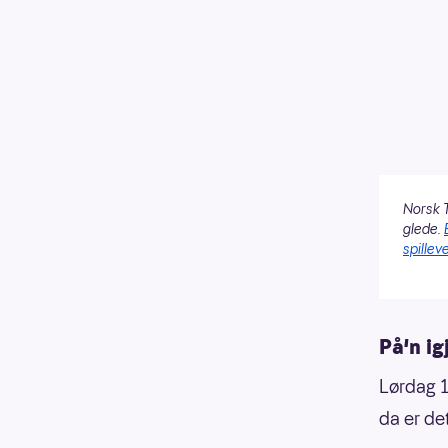
Norsk T
glede.
spilleve
På'n ig
Lørdag 1
da er de