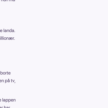
ke landa.
illionær.
 borte
n på tv,
ke lappen
ær har