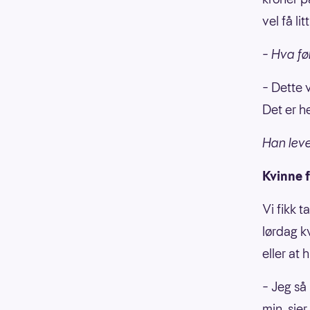
vel få li
– Hva fø
– Dette v
Det er he
Han lev
Kvinne f
Vi fikk 
lørdag k
eller at
– Jeg så
min, sie