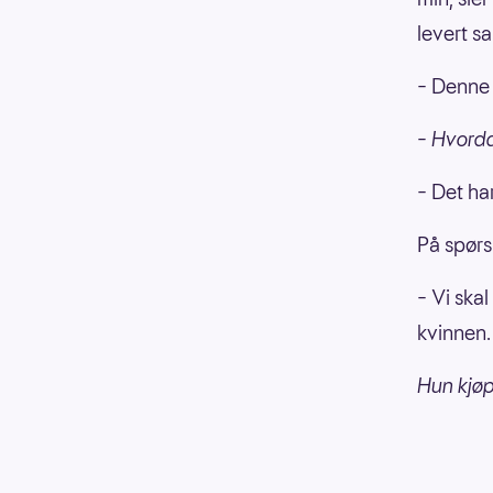
levert s
– Denne h
– Hvorda
– Det ha
På spørs
– Vi skal
kvinnen.
Hun kjøp