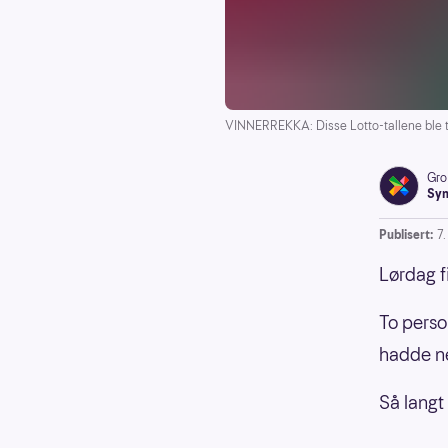
VINNERREKKA: Disse Lotto-tallene ble tr
Gro
Syn
Publisert:
7
Lørdag f
To perso
hadde ne
Så langt 