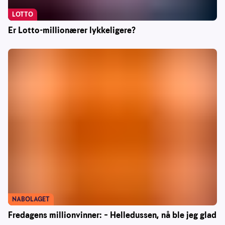
LOTTO
Er Lotto-millionærer lykkeligere?
NABOLAGET
Fredagens millionvinner: – Helledussen, nå ble jeg glad