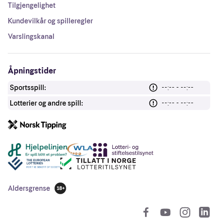
Tilgjengelighet
Kundevilkår og spilleregler
Varslingskanal
Åpningstider
Sportsspill:
--:-- - --:--
Lotterier og andre spill:
--:-- - --:--
Andre lenker
Aldersgrense
18 år