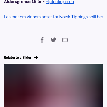
Aldersgrense 18 år
–
Hjelpelinjen.no
Les mer om vinnersjanser for Norsk Tippings spill her
Relaterte artikler