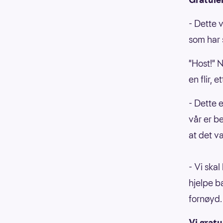
- Dette v
som har
"Host!" N
en flir, 
- Dette e
vår er be
at det va
- Vi skal
hjelpe b
fornøyd
Vi gratu