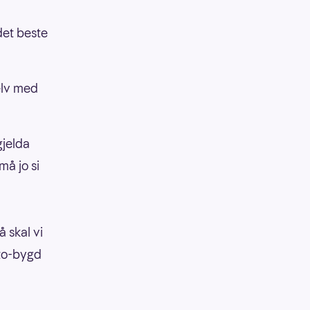
 det beste
selv med
gjelda
må jo si
å skal vi
tto-bygd