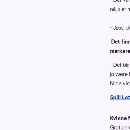
nå, sier
- Jøss, 
Det finn
markere 
- Det bli
jo være 
blide vi
Spill Lo
Kvinne 
Gratuler