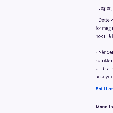
- Jeg er 
- Dette 
for meg 
nok til å
- Når det
kan ikke
blir bra
anonym.
Spill Lo
Mann fr