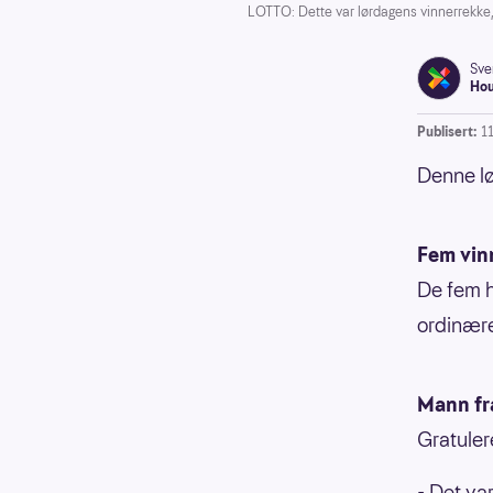
LOTTO: Dette var lørdagens vinnerrekke,
Sve
Ho
Publisert:
11
Denne lø
Fem vin
De fem h
ordinære
Mann fr
Gratuler
- Det va