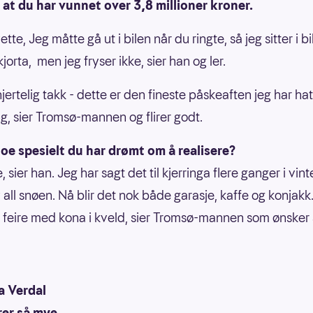
 at du har vunnet over 3,8 millioner kroner.
vette, Jeg måtte gå ut i bilen når du ringte, så jeg sitter i bi
jorta, men jeg fryser ikke, sier han og ler.
jertelig takk - dette er den fineste påskeaften jeg har hat
, sier Tromsø-mannen og flirer godt.
oe spesielt du har drømt om å realisere?
, sier han. Jeg har sagt det til kjerringa flere ganger i vint
all snøen. Nå blir det nok både garasje, kaffe og konjakk.
å feire med kona i kveld, sier Tromsø-mannen som ønsker
a Verdal
rer så mye.