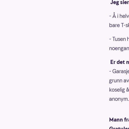
Jeg sier
- Å i hel
bare T-sk
- Tusen h
noengang
Er det n
- Garasje
grunn av 
koselig 
anonym.
Mann fr
Gratule