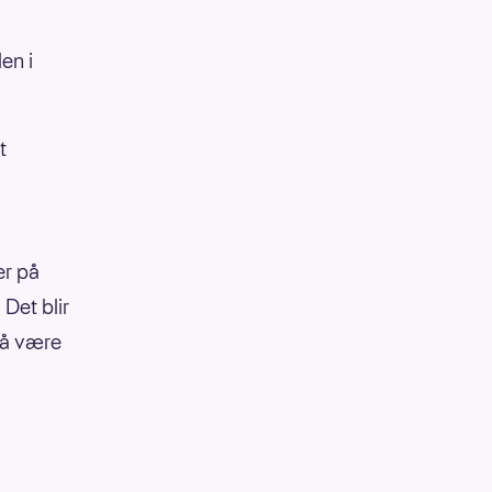
len i
t
er på
 Det blir
 å være