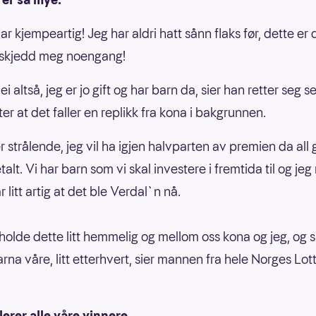
ar kjempeartig! Jeg har aldri hatt sånn flaks før, dette er
 skjedd meg noengang!
ei altså, jeg er jo gift og har barn da, sier han retter seg 
etter at det faller en replikk fra kona i bakgrunnen.
r strålende, jeg vil ha igjen halvparten av premien da all 
talt. Vi har barn som vi skal investere i fremtida til og jeg 
r litt artig at det ble Verdal`n nå.
 holde dette litt hemmelig og mellom oss kona og jeg, og s
arna våre, litt etterhvert, sier mannen fra hele Norges Lo
.
lerer alle våre vinnere.