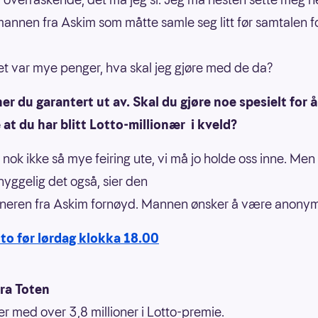
 mannen fra Askim som måtte samle seg litt før samtalen f
det var mye penger, hva skal jeg gjøre med de da?
er du garantert ut av. Skal du gjøre noe spesielt for å
at du har blitt Lotto-millionær i kveld?
r nok ikke så mye feiring ute, vi må jo holde oss inne. Men
hyggelig det også, sier den
nneren fra Askim fornøyd. Mannen ønsker å være anonym
tto før lørdag klokka 18.00
fra Toten
er med over 3,8 millioner i Lotto-premie.