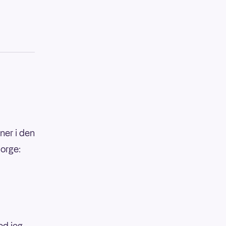
ner i den
Norge:
ed jeg