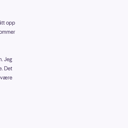
ått opp
 kommer
n. Jeg
e. Det
å være