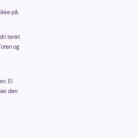
 ikke på.
dri tenkt
 Toten og
en. Ei
sier den