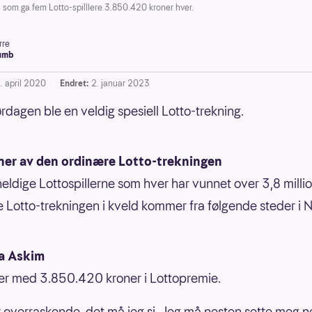
 som ga fem Lotto-spilllere 3.850.420 kroner hver.
rre
umb
. april 2020
Endret:
2. januar 2023
rdagen ble en veldig spesiell Lotto-trekning.
ner av den ordinære Lotto-trekningen
eldige Lottospillerne som hver har vunnet over 3,8 millio
 Lotto-trekningen i kveld kommer fra følgende steder i 
a Askim
er med 3.850.420 kroner i Lottopremie.
r overraskende, det må jeg si. Jeg må nesten sette meg n