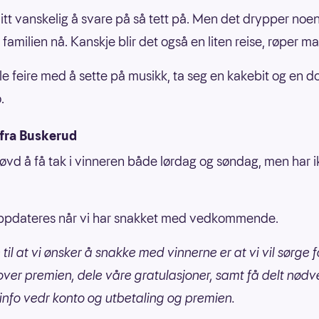
 litt vanskelig å svare på så tett på. Men det drypper noe
i familien nå. Kanskje blir det også en liten reise, røper m
le feire med å sette på musikk, ta seg en kakebit og en d
.
fra Buskerud
røvd å få tak i vinneren både lørdag og søndag, men har 
ppdateres når vi har snakket med vedkommende.
til at vi ønsker å snakke med vinnerne er at vi vil sørge f
 over premien, dele våre gratulasjoner, samt få delt nød
 info vedr konto og utbetaling og premien.