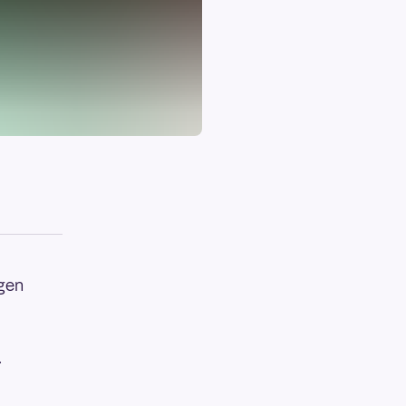
ngen
.