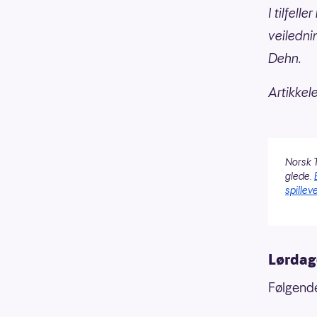
I tilfell
veiledni
Dehn.
Artikkel
Norsk T
glede.
spilleve
Lørdag
Følgende 