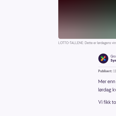
LOTTO-TALLENE: Dette er lørdagens vinn
Gro
Syn
Publisert:
1
Mer enn 
lørdag k
Vi fikk 