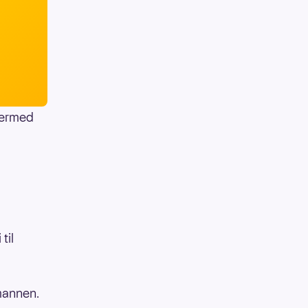
Dermed
til
 mannen.