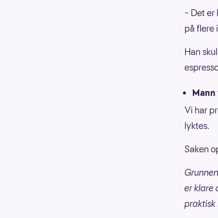
– Det er
på flere 
Han skul
espresso
Mann 
Vi har p
lyktes.
Saken o
Grunnen 
er klare
praktisk