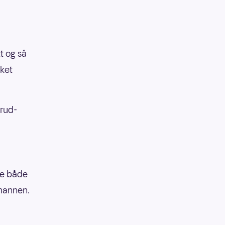
t og så
ket
erud-
ke både
mannen.