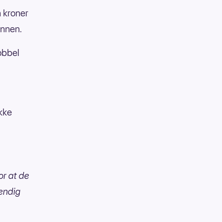
n kroner
annen.
obbel
ikke
or at de
vendig