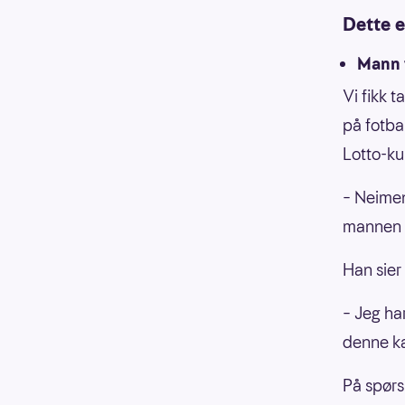
Dette e
Mann 
Vi fikk t
på fotba
Lotto-ku
– Neimen
mannen 
Han sier
– Jeg ha
denne ka
På spørs