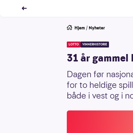
Hjem
/
Nyheter
LOTTO
VINNERHISTORIE
31 år gammel 
Dagen før nasjon
for to heldige spi
både i vest og i n