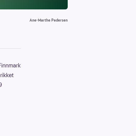
Ane-Marthe Pedersen
 Finnmark
rikket
9