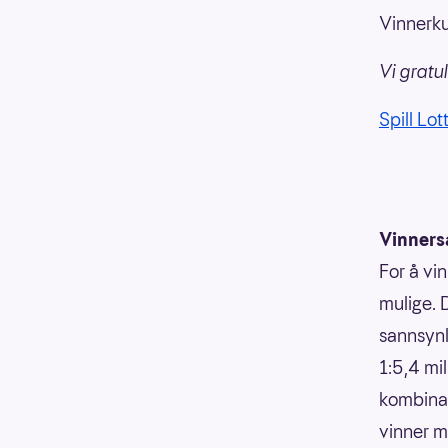
Vinnerku
Vi gratu
Spill Lot
Vinners
For å vin
mulige. 
sannsynli
1:5,4 mi
kombinasj
vinner m