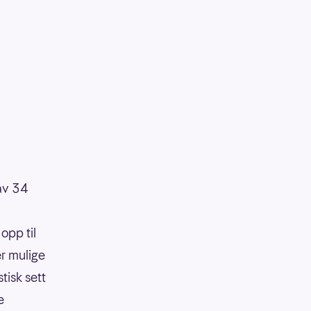
 av 34
opp til
er mulige
tisk sett
e