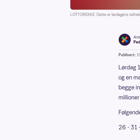
LOTTOREKKE: Dette er lørdagens tallrekke
Ane
Ped
Publisert:
1
Lørdag 1
og en ma
begge in
millioner
Følgende 
26 - 31 -