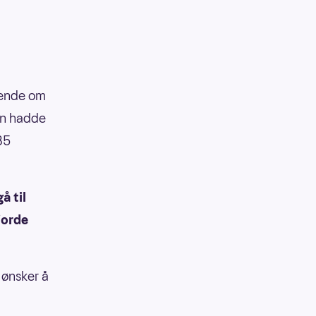
itende om
en hadde
85
å til
jorde
 ønsker å