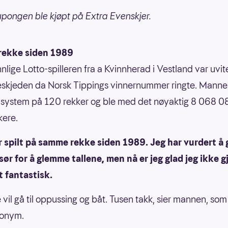
pongen ble kjøpt på Extra Evenskjer.
ekke siden 1989
lige Lotto-spilleren fra a Kvinnherad i Vestland var uv
eskjeden da Norsk Tippings vinnernummer ringte. Mann
t system på 120 rekker og ble med det nøyaktig 8 068 0
ikere.
r spilt på samme rekke siden 1989. Jeg har vurdert å g
ør for å glemme tallene, men nå er jeg glad jeg ikke g
t fantastisk.
vil gå til oppussing og båt. Tusen takk, sier mannen, som
nonym.