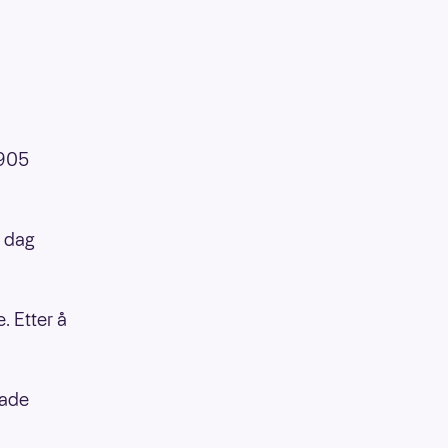
 905
i dag
. Etter å
lade