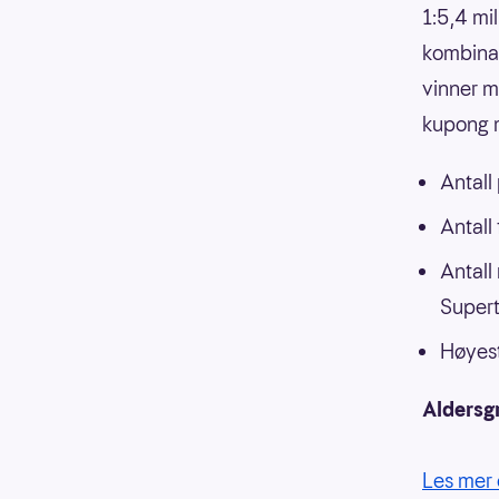
1:5,4 mi
kombinasj
vinner m
kupong m
Antall
Antall
Antall
Supert
Høyest
Aldersg
Les mer 