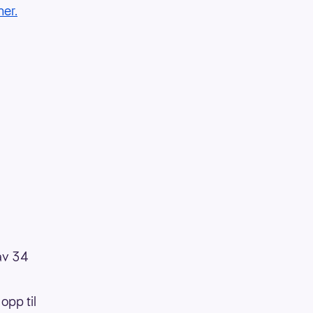
her.
 av 34
opp til