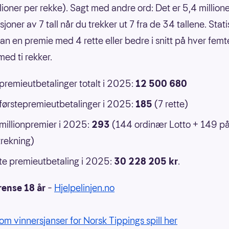
llioner per rekke). Sagt med andre ord: Det er 5,4 million
oner av 7 tall når du trekker ut 7 fra de 34 tallene. Statis
an en premie med 4 rette eller bedre i snitt på hver femt
ed ti rekker.
 premieutbetalinger totalt i 2025:
12 500 680
 førstepremieutbetalinger i 2025:
185
(7 rette)
 millionpremier i 2025:
293
(144 ordinær Lotto + 149 p
rekning)
e premieutbetaling i 2025:
30 228 205 kr
.
rense 18 år
–
Hjelpelinjen.no
om vinnersjanser for Norsk Tippings spill her