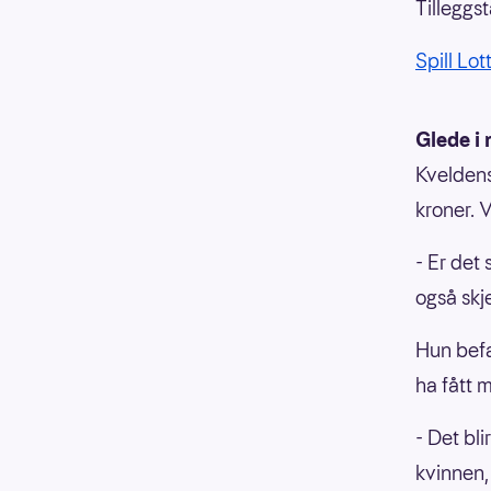
Tilleggst
Spill Lot
Glede i 
Kveldens
kroner. 
- Er det 
også skj
Hun befa
ha fått 
- Det bli
kvinnen