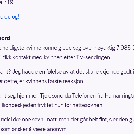
all: 19
to du og!
nord
 heldigste kvinne kunne glede seg over nøyaktig 7 985
Vi fikk kontakt med kvinnen etter TV-sendingen.
sant? Jeg hadde en følelse av at det skulle skje noe godt 
er dette, er kvinnens første reaksjon.
nt seg hjemme i Tjeldsund da Telefonen fra Hamar ringte
millionbeskjeden fryktet hun for nattesøvnen.
r nok ikke noe søvn i natt, men det går helt fint, sier den g
, som ønsker å være anonym.