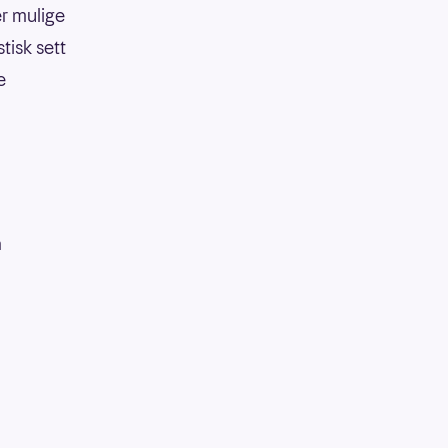
er mulige
tisk sett
e
å