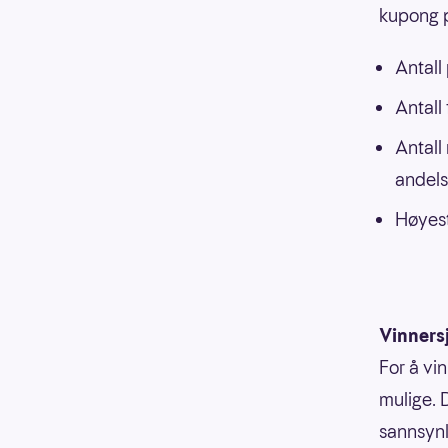
kupong p
Antall
Antall
Antall
andels
Høyest
Vinners
For å vin
mulige. 
sannsynli