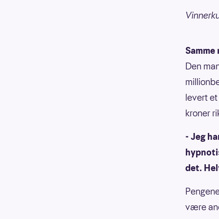
Vinnerku
Samme r
Den mann
millionb
levert e
kroner r
- Jeg ha
hypnotis
det. Hel
Pengene 
være a