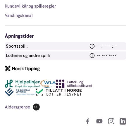
Kundevilkår og spilleregler
Varslingskanal
Åpningstider
Sportsspill:
--:-- - --:--
Lotterier og andre spill:
--:-- - --:--
Andre lenker
Aldersgrense
18 år
So