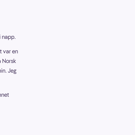
i napp.
t var en
a Norsk
in. Jeg
nnet