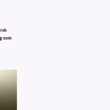
orsk
ng som