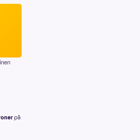
inen
roner
på