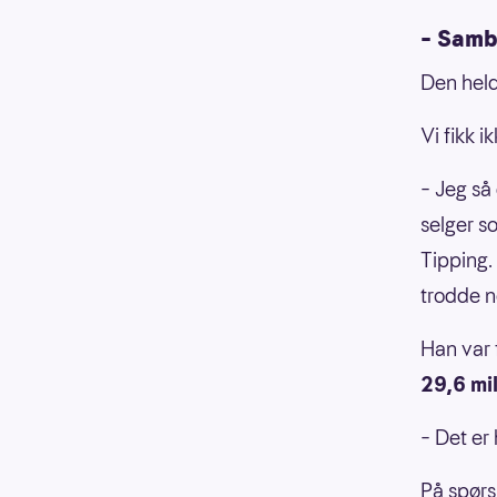
– Samb
Den held
Vi fikk 
– Jeg så
selger s
Tipping.
trodde n
Han var 
29,6 mil
– Det er 
På spørs