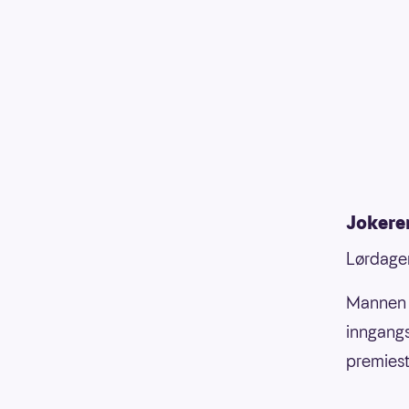
Jokere
Lørdagen
Mannen v
inngang
premiest