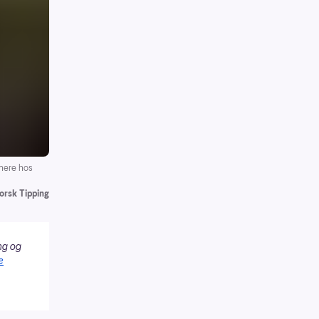
nnere hos
orsk Tipping
ng og
e