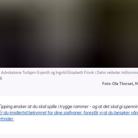
dvokatene Torbjørn Evjenth og Ingvild Elisabeth Flovik i Dehn veileder millionvi
g.
Foto: Ola Thorset, N
ipping ønsker at du skal spille i trygge rammer - og at det skal gi spenni
Er du imidlertid bekymret for dine spillvaner, foreslår vi at du besøker vår
ttsider.