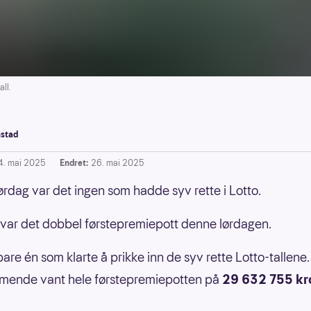
ll.
stad
4. mai 2025
Endret:
26. mai 2025
lørdag var det ingen som hadde syv rette i Lotto.
ar det dobbel førstepremiepott denne lørdagen.
bare én som klarte å prikke inn de syv rette Lotto-tallene.
ende vant hele førstepremiepotten på
29 632 755 kr