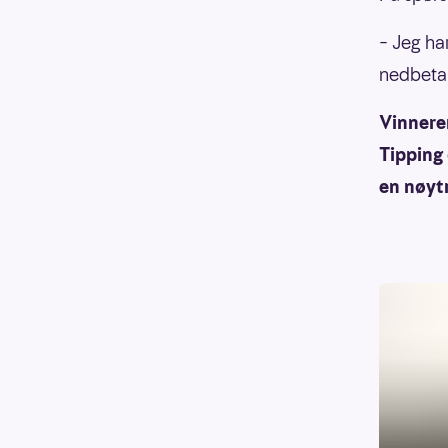
– Jeg har
nedbetal
Vinneren
Tipping
en nøytr