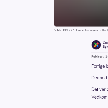
VINNERREKKA: Her er lørdagens Lotto-ta
Gro
Syn
Publisert:
2
Forrige 
Dermed v
Det var 
Vedkomm