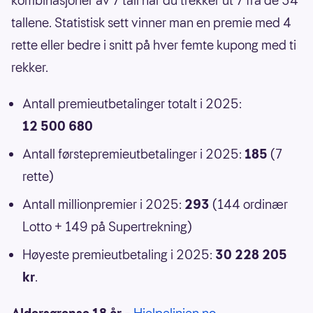
kombinasjoner av 7 tall når du trekker ut 7 fra de 34
tallene. Statistisk sett vinner man en premie med 4
rette eller bedre i snitt på hver femte kupong med ti
rekker.
Antall premieutbetalinger totalt i 2025:
12 500 680
Antall førstepremieutbetalinger i 2025:
185
(7
rette)
Antall millionpremier i 2025:
293
(144 ordinær
Lotto + 149 på Supertrekning)
Høyeste premieutbetaling i 2025:
30 228 205
kr
.