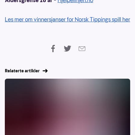
Aldersgrense 18 år
–
Hjelpelinjen.no
Les mer om vinnersjanser for Norsk Tippings spill her
Relaterte artikler