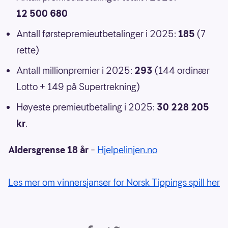
12 500 680
Antall førstepremieutbetalinger i 2025:
185
(7
rette)
Antall millionpremier i 2025:
293
(144 ordinær
Lotto + 149 på Supertrekning)
Høyeste premieutbetaling i 2025:
30 228 205
kr
.
Aldersgrense 18 år
–
Hjelpelinjen.no
Les mer om vinnersjanser for Norsk Tippings spill her