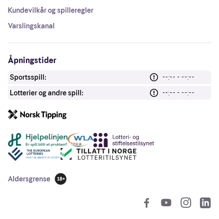
Kundevilkår og spilleregler
Varslingskanal
Åpningstider
Sportsspill:
--:-- - --:--
Lotterier og andre spill:
--:-- - --:--
Andre lenker
Aldersgrense
18 år
So