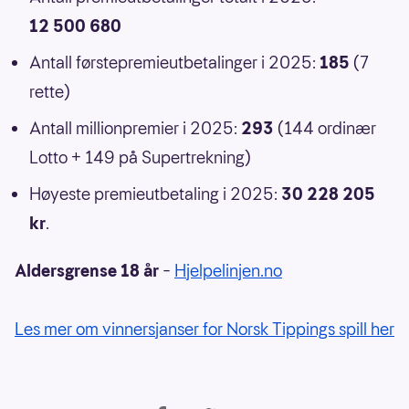
12 500 680
Antall førstepremieutbetalinger i 2025:
185
(7
rette)
Antall millionpremier i 2025:
293
(144 ordinær
Lotto + 149 på Supertrekning)
Høyeste premieutbetaling i 2025:
30 228 205
kr
.
Aldersgrense 18 år
–
Hjelpelinjen.no
Les mer om vinnersjanser for Norsk Tippings spill her