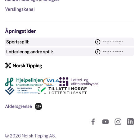
Varslingskanal
Åpningstider
Sportsspill:
--:-- - --:--
Lotterier og andre spill:
--:-- - --:--
Andre lenker
Aldersgrense
18 år
So
©
2026
Norsk Tipping AS.