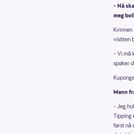
– Nå ska
meg boli
Kvinnen 
visitten 
– Vi må k
spøker d
Kupongen
Mann fra
– Jeg ho
Tipping 
først nå