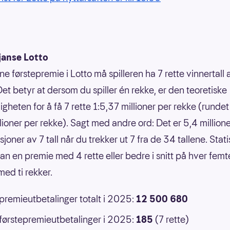
janse Lotto
ne førstepremie i Lotto må spilleren ha 7 rette vinnertall
Det betyr at dersom du spiller én rekke, er den teoretiske
gheten for å få 7 rette 1:5,37 millioner per rekke (rundet 
llioner per rekke). Sagt med andre ord: Det er 5,4 million
oner av 7 tall når du trekker ut 7 fra de 34 tallene. Statis
an en premie med 4 rette eller bedre i snitt på hver femt
ed ti rekker.
 premieutbetalinger totalt i 2025:
12 500 680
 førstepremieutbetalinger i 2025:
185
(7 rette)