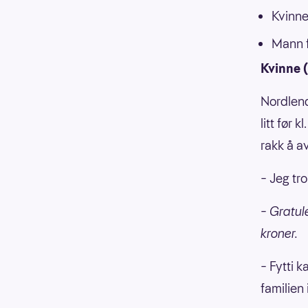
Kvinne
Mann f
Kvinne 
Nordlend
litt før 
rakk å a
– Jeg tro
– Gratule
kroner.
– Fytti k
familien 