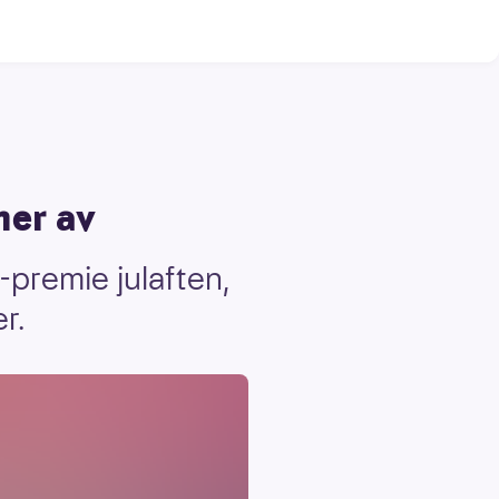
mer av
premie julaften,
r.