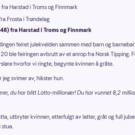
 fra Harstad i Troms og Finnmark
ra Frosta i Trøndelag
(48) fra Harstad i Troms og Finnmark
ingen feiret julekvelden sammen med barn og barneba
kl. 20 ble feiringen avbrutt av et anrop fra Norsk Tipping. F
vsløre hvorfor vi ringte, begynte kvinnen å gråte.
r jeg svimer av, hikster hun.
rer, du har blitt Lotto-millionær! Du har vunnet 8,2 milli
atta, utbryter kvinnen, etterfulgt av latter, gråt og full jubel
i stua.