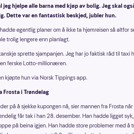
l jeg hjelpe alle barna med kjøp av bolig. Jeg skal ogs
g. Dette var en fantastisk beskjed, jubler hun.
hadde egentlig planer om å ikke ta hjemreisen så altfor 
ble trolig lengere enn planlagt.
anskje sprette sjampanjen. Jeg har jo faktisk råd til taxi 
en ferske Lotto-millionæren.
 kjøpte hun via Norsk Tippings app.
 Frosta i Trøndelag
lder på å sjekke kupongen nå, sier mannen fra Frosta når
endelig får tak i han 28. desember. Han hadde ligget syk,
 oppe på beina igjen. Han hadde store problemer med å t