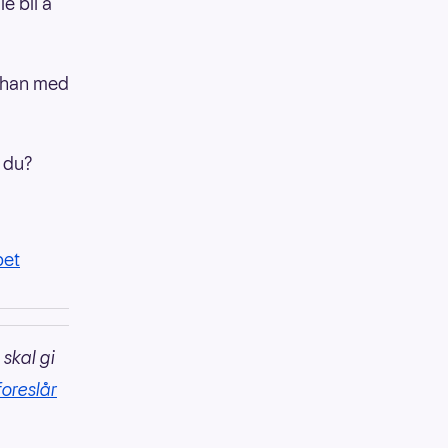
e bli å
r han med
r du?
pet
 skal gi
foreslår