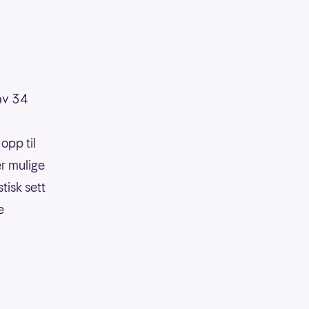
 av 34
opp til
er mulige
tisk sett
e