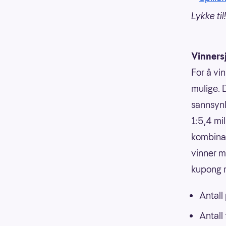
Lykke til!
Vinners
For å vin
mulige. 
sannsynli
1:5,4 mi
kombinasj
vinner m
kupong m
Antall
Antall