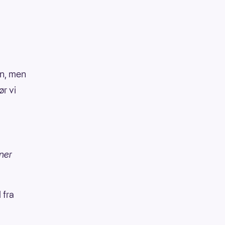
rn, men
ør vi
oner
 fra