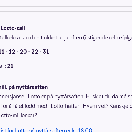
Lotto-tall
tallrekka som ble trukket ut julaften (i stigende rekkefølg
 11 - 12 - 20 - 22 - 31
all:
21
ill. på nyttårsaften
nnersjanse i Lotto er på nyttårsaften. Husk at du da må spi
0 for å få et lodd med i Lotto-hatten. Hvem vet? Kanskje b
Lotto-millionær?
rist for Lotto på nyttårsaften er kl. 18.00