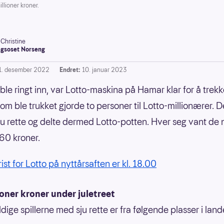
llioner kroner.
-Christine
gsoset Norseng
1. desember 2022
Endret:
10. januar 2023
ble ringt inn, var Lotto-maskina på Hamar klar for å trekke 
om ble trukket gjorde to personer til Lotto-millionærer. D
ju rette og delte dermed Lotto-potten. Hver seg vant de 
60 kroner.
rist for Lotto på nyttårsaften er kl. 18.00
ioner kroner under juletreet
dige spillerne med sju rette er fra følgende plasser i land