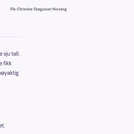
Pie-Christine Skagsoset Norseng
sju tall.
e fikk
nøyaktig
et.