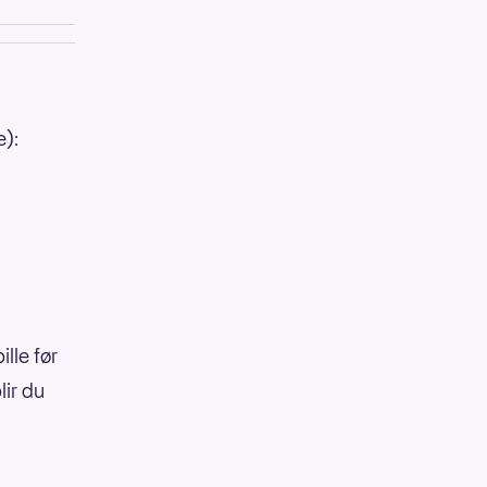
e):
lle før
lir du