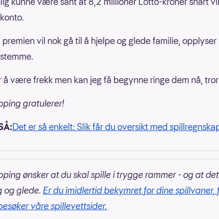
lig kunne være sant at 8,2 millioner Lotto-kroner snart vill
 konto.
 premien vil nok gå til å hjelpe og glede familie, opplyse
 stemme.
or å være frekk men kan jeg få begynne ringe dem nå, tro
pping gratulerer!
SÅ:
Det er så enkelt: Slik får du oversikt med spillregnska
pping ønsker at du skal spille i trygge rammer - og at det
g og glede.
Er du imidlertid bekymret for dine spillvaner, 
besøker våre spillevettsider.