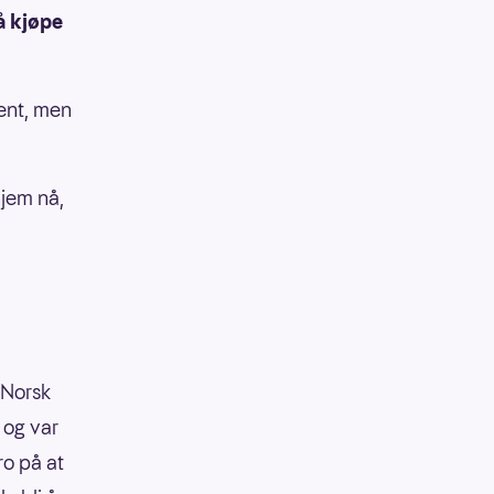
å kjøpe
sent, men
hjem nå,
 Norsk
 og var
ro på at