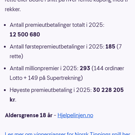
rekker.
Antall premieutbetalinger totalt i 2025:
12 500 680
Antall førstepremieutbetalinger i 2025:
185
(7
rette)
Antall millionpremier i 2025:
293
(144 ordinær
Lotto + 149 på Supertrekning)
Høyeste premieutbetaling i 2025:
30 228 205
kr
.
Aldersgrense 18 år
–
Hjelpelinjen.no
Les mer om vinnersjanser for Norsk Tippings spill her