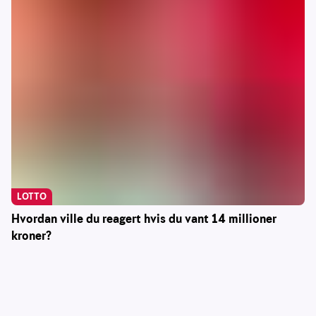
LOTTO
Hvordan ville du reagert hvis du vant 14 millioner
kroner?