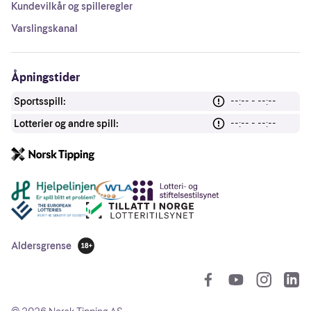
Kundevilkår og spilleregler
Varslingskanal
Åpningstider
Sportsspill:
--:-- - --:--
Lotterier og andre spill:
--:-- - --:--
Andre lenker
Aldersgrense
18 år
So