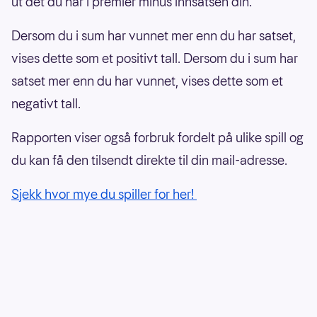
ut det du har i premier minus innsatsen din.
Dersom du i sum har vunnet mer enn du har satset,
vises dette som et positivt tall. Dersom du i sum har
satset mer enn du har vunnet, vises dette som et
negativt tall.
Rapporten viser også forbruk fordelt på ulike spill og
du kan få den tilsendt direkte til din mail-adresse.
Sjekk hvor mye du spiller for her!