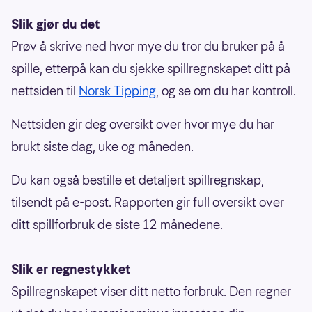
Slik gjør du det
Prøv å skrive ned hvor mye du tror du bruker på å
spille, etterpå kan du sjekke spillregnskapet ditt på
nettsiden til
Norsk Tipping
, og se om du har kontroll.
Nettsiden gir deg oversikt over hvor mye du har
brukt siste dag, uke og måneden.
Du kan også bestille et detaljert spillregnskap,
tilsendt på e-post. Rapporten gir full oversikt over
ditt spillforbruk de siste 12 månedene.
Slik er regnestykket
Spillregnskapet viser ditt netto forbruk. Den regner