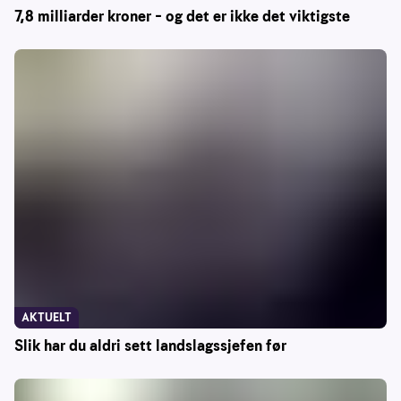
7,8 milliarder kroner – og det er ikke det viktigste
AKTUELT
Slik har du aldri sett landslagssjefen før