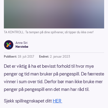
TA KONTROLL: Ta tempen på dine spillvaner, så tipper du ikke over!
Anne Siri
Nørstebø
Publisert:
19. juli 2017
Endret:
2. januar 2023
Det er viktig å ha et bevisst forhold til hvor mye
penger og tid man bruker på pengespill. De færreste
vinner i sum over tid. Derfor bør man ikke bruke mer
penger på pengespill enn det man har råd til.
Sjekk spillregnskapet ditt
HER