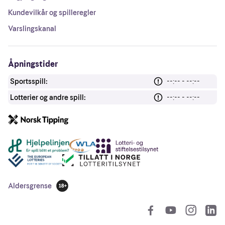
Kundevilkår og spilleregler
Varslingskanal
Åpningstider
Sportsspill:
--:-- - --:--
Lotterier og andre spill:
--:-- - --:--
Andre lenker
Aldersgrense
18 år
So