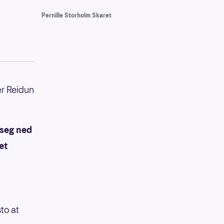
Pernille Storholm Skaret
er Reidun
 seg ned
et
sto at