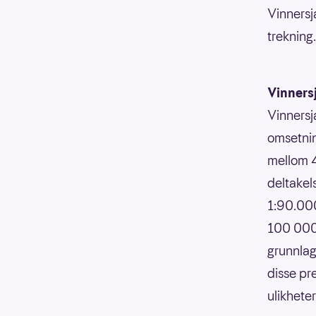
Vinnersj
trekning.
Vinners
Vinnersj
omsetnin
mellom 4
deltakels
1:90.000
100 000,
grunnlag
disse pr
ulikhete