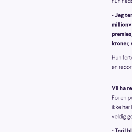
hun hadd
- Jeg t
millionv
premies
kroner, 
Hun forte
en repor
Vil ha r
For en p
ikke har
veldig g
- Toril 