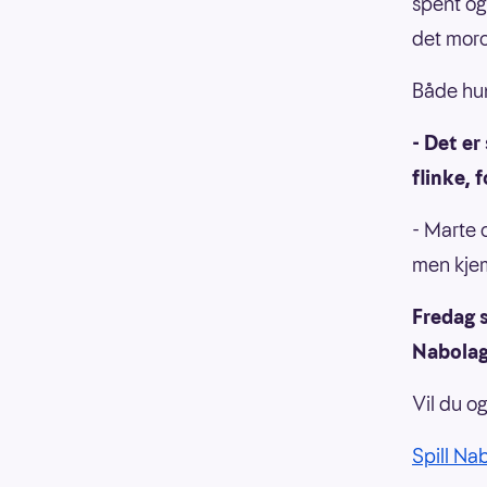
spent og 
det moro,
Både hun
- Det e
flinke, f
- Marte 
men kje
Fredag s
Nabolag
Vil du 
Spill Na