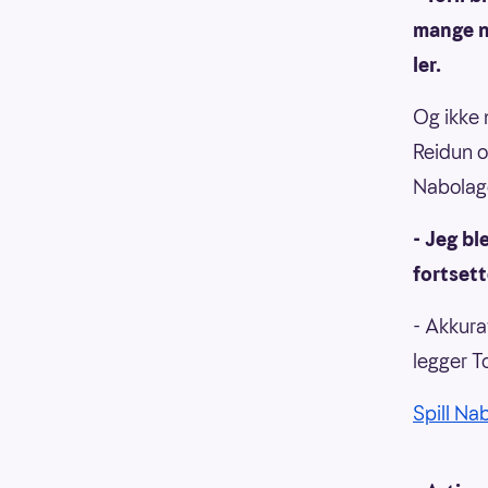
mange nu
ler.
Og ikke 
Reidun o
Nabolag
- Jeg bl
fortsett
- Akkura
legger Tor
Spill Na