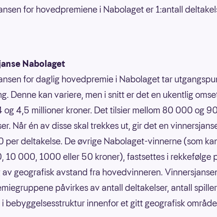
ansen for hovedpremiene i Nabolaget er 1:antall deltakel
janse Nabolaget
ansen for daglig hovedpremie i Nabolaget tar utgangspun
g. Denne kan variere, men i snitt er det en ukentlig omse
 og 4,5 millioner kroner. Det tilsier mellom 80 000 og 
er. Når én av disse skal trekkes ut, gir det en vinnersjans
 per deltakelse. De øvrige Nabolaget-vinnerne (som ka
 10 000, 1000 eller 50 kroner), fastsettes i rekkefølge 
 av geografisk avstand fra hovedvinneren. Vinnersjansen
emiegruppene påvirkes av antall deltakelser, antall spille
r i bebyggelsesstruktur innenfor et gitt geografisk område