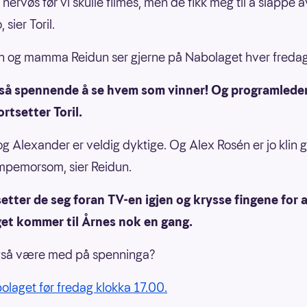
nervøs før vi skulle filmes, men de fikk meg til å slappe 
 sier Toril.
 og mamma Reidun ser gjerne på Nabolaget hver fredag
r så spennende å se hvem som vinner! Og programleder
ortsetter Toril.
og Alexander er veldig dyktige. Og Alex Rosén er jo klin 
mpemorsom, sier Reidun.
etter de seg foran TV-en igjen og krysse fingene for 
et kommer til Årnes nok en gang.
også være med på spenninga?
bolaget før fredag klokka 17.00.