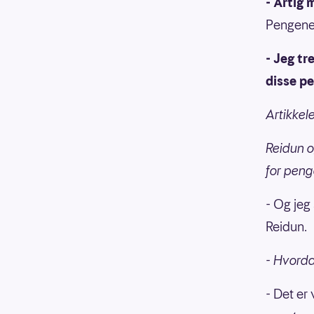
- Artig
Pengene 
- Jeg tr
disse pe
Artikkele
Reidun o
for penge
- Og jeg
Reidun.
- Hvorda
- Det er 