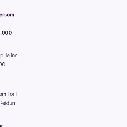
tersom
0.000
pille inn
00.
om Toril
 Reidun
or