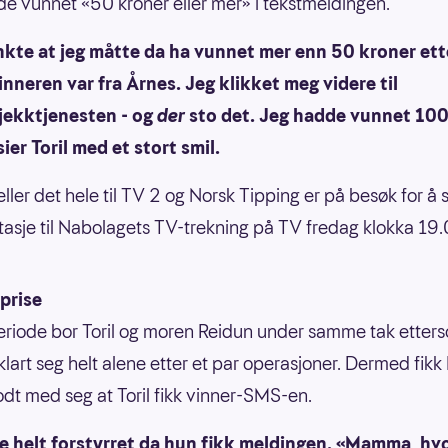
e vunnet «50 kroner eller mer» i tekstmeldingen.
enkte at jeg måtte da ha vunnet mer enn 50 kroner et
inneren var fra Årnes. Jeg klikket meg videre til
jekktjenesten - og
der
sto det. Jeg hadde vunnet 10
sier Toril med et stort smil.
ller det hele til TV 2 og Norsk Tipping er på besøk for å s
tasje til Nabolagets TV-trekning på TV fredag klokka 19.
eprise
eriode bor Toril og moren Reidun under samme tak etters
 klart seg helt alene etter et par operasjoner. Dermed fikk
odt med seg at Toril fikk vinner-SMS-en.
ble helt forstyrret da hun fikk meldingen. «Mamma, hv