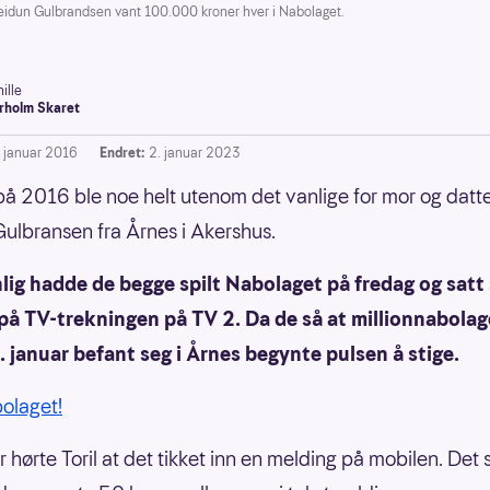
eidun Gulbrandsen vant 100.000 kroner hver i Nabolaget.
ille
rholm Skaret
. januar 2016
Endret:
2. januar 2023
på 2016 ble noe helt utenom det vanlige for mor og datt
 Gulbransen fra Årnes i Akershus.
lig hadde de begge spilt Nabolaget på fredag og satt
 på TV-trekningen på TV 2. Da de så at millionnabolag
. januar befant seg i Årnes begynte pulsen å stige.
bolaget!
r hørte Toril at det tikket inn en melding på mobilen. Det 