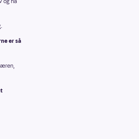
av og ha
.
ne er så
gæren,
at