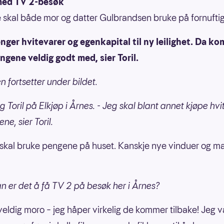
 med TV 2-besøk
skal både mor og datter Gulbrandsen bruke på fornuftig
enger hvitevarer og egenkapital til ny leilighet. Da k
ngene veldig godt med, sier Toril.
n fortsetter under bildet.
g Toril på Elkjøp i Årnes. - Jeg skal blant annet kjøpe hv
ne, sier Toril.
 skal bruke pengene på huset. Kanskje nye vinduer og mal
n er det å få TV 2 på besøk her i Årnes?
veldig moro – jeg håper virkelig de kommer tilbake! Jeg var