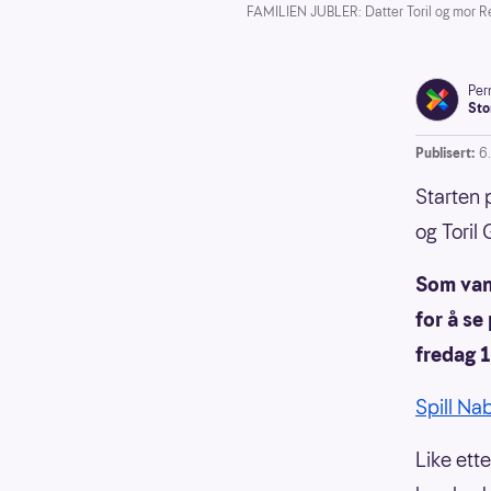
FAMILIEN JUBLER: Datter Toril og mor R
Pern
Sto
Publisert:
6
Starten 
og Toril
Som van
for å se
fredag 1
Spill Na
Like ette