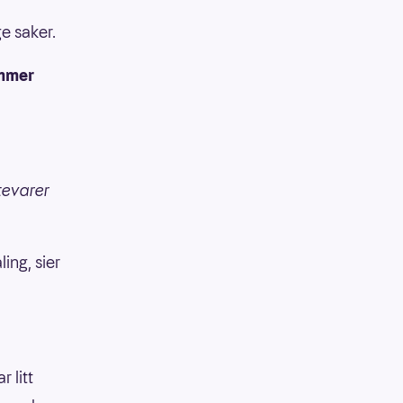
e saker.
ommer
itevarer
ing, sier
 litt