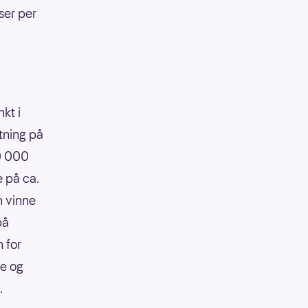
ser per
kt i
tning på
90 000
e på ca.
n vinne
på
 for
re og
.