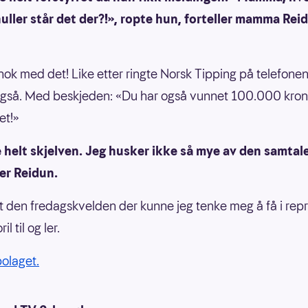
ller står det der?!», ropte hun, forteller mamma Rei
nok med det! Like etter ringte Norsk Tipping på telefonen 
gså. Med beskjeden: «Du har også vunnet 100.000 krone
et!»
e helt skjelven. Jeg husker ikke så mye av den samtal
er Reidun.
t den fredagskvelden der kunne jeg tenke meg å få i repr
il til og ler.
bolaget.