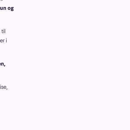
dun og
til
r i
en,
ise,