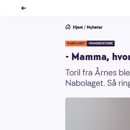
Hjem
/
Nyheter
NABOLAGET
VINNERHISTORIE
- Mamma, hvor
Toril fra Årnes bl
Nabolaget. Så ri