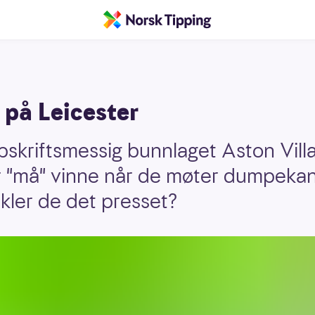
på Leicester
skriftsmessig bunnlaget Aston Vill
er "må" vinne når de møter dumpeka
kler de det presset?