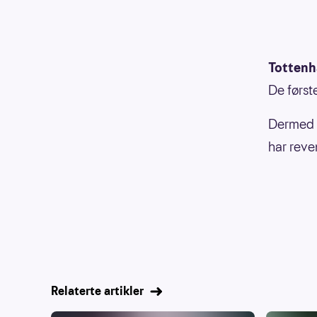
Tottenh
De først
Dermed s
har reve
Relaterte artikler