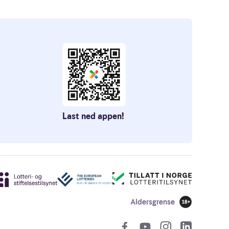
Last ned appen!
Aldersgrense
18 år