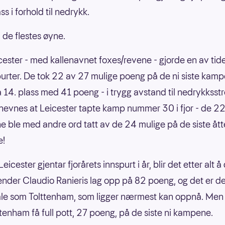
ss i forhold til nedrykk.
 de flestes øyne.
ester - med kallenavnet foxes/revene - gjorde en av tid
purter. De tok 22 av 27 mulige poeng på de ni siste kam
 14. plass med 41 poeng - i trygg avstand til nedrykksst
nevnes at Leicester tapte kamp nummer 30 i fjor - de 2
 ble med andre ord tatt av de 24 mulige på de siste ått
e!
icester gjentar fjorårets innspurt i år, blir det etter alt
 ender Claudio Ranieris lag opp på 82 poeng, og det er d
le som Tolttenham, som ligger nærmest kan oppnå. Men
ttenham få full pott, 27 poeng, på de siste ni kampene.