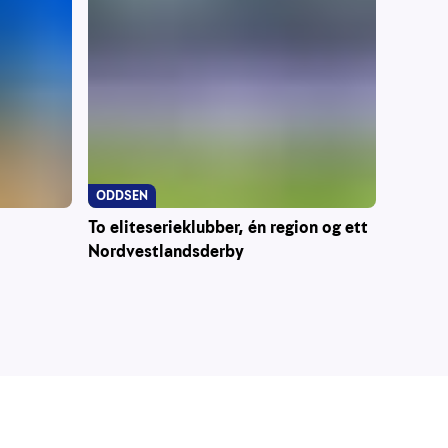
ODDSEN
To eliteserieklubber, én region og ett
Nordvestlandsderby