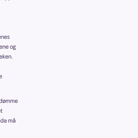
enes
pene og
reken.
2
e
 å dømme
et
 da må