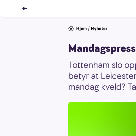
Hjem
/
Nyheter
Mandagspress 
Tottenham slo opp
betyr at Leicest
mandag kveld? Ta