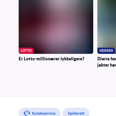
ODDSEN
LOTTO
Diarra he
Er Lotto-millionærer lykkeligere?
jakter ha
Kundeservice
Spillevett