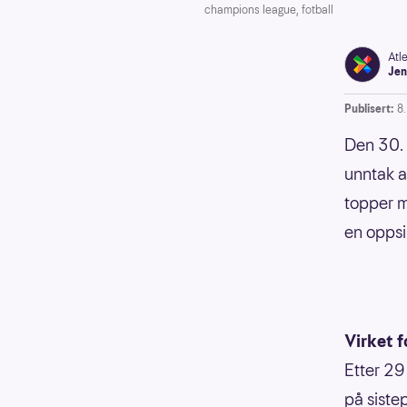
champions league, fotball
Atl
Jen
Publisert:
8
Den 30. 
unntak a
topper m
en oppsi
Virket f
Etter 29
på siste