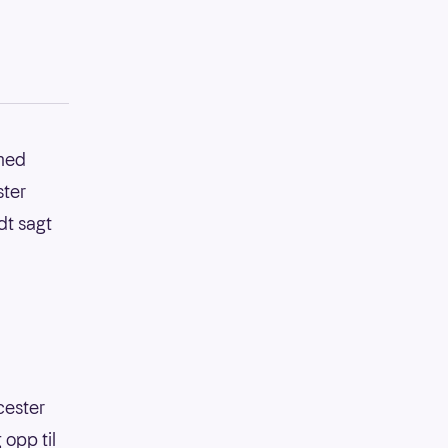
(med
ster
dt sagt
cester
 opp til