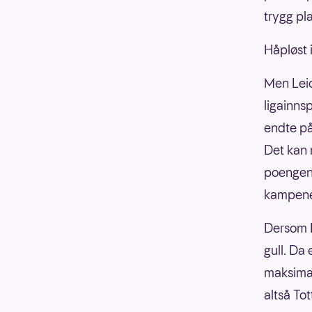
trygg pla
Håpløst i
Men Leic
ligainns
endte på
Det kan 
poengene
kampen
Dersom Le
gull. Da
maksima
altså To