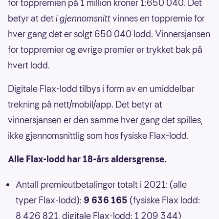
for toppremien på 1 million kroner 1:650 040. Det
betyr at det
i gjennomsnitt
vinnes en toppremie for
hver gang det er solgt 650 040 lodd. Vinnersjansen
for toppremier og øvrige premier er trykket bak på
hvert lodd.
Digitale Flax-lodd tilbys i form av en umiddelbar
trekning på nett/mobil/app. Det betyr at
vinnersjansen er den samme hver gang det spilles,
ikke gjennomsnittlig som hos fysiske Flax-lodd.
Alle Flax-lodd har 18-års aldersgrense.
Antall premieutbetalinger totalt i 2021: (alle
typer Flax-lodd):
9 636 165
(fysiske Flax lodd:
8 426 821, digitale Flax-lodd: 1 209 344)