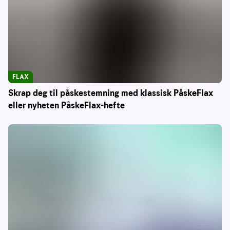
FLAX
Skrap deg til påskestemning med klassisk PåskeFlax
eller nyheten PåskeFlax-hefte