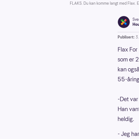
FLAKS. Du kan komme langt med Flax. En 55
Sve
Ho
Publisert:
3.
Flax For
som er 2
kan også
55-åring
-Det var
Han vant 
heldig.
- Jeg ha