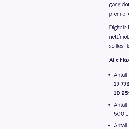
gang det
premier 
Digitale
nett/mob
spilles,
Alle Fla
Antall
17 77
10 95
Antall
500 00
Antall