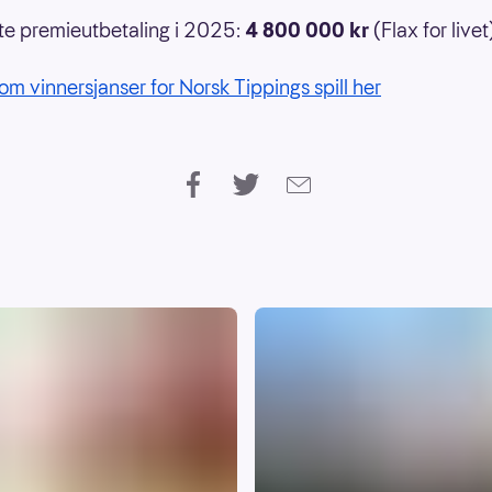
e premieutbetaling i 2025:
4 800 000 kr
(Flax for livet
om vinnersjanser for Norsk Tippings spill her