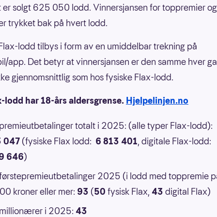
 er solgt 625 050 lodd. Vinnersjansen for toppremier og
er trykket bak på hvert lodd.
 Flax-lodd tilbys i form av en umiddelbar trekning på
il/app. Det betyr at vinnersjansen er den samme hver g
 ikke gjennomsnittlig som hos fysiske Flax-lodd.
x-lodd har 18-års aldersgrense.
Hjelpelinjen.no
 premieutbetalinger totalt i 2025: (alle typer Flax-lodd):
3 047
(fysiske Flax lodd:
6 813 401
, digitale Flax-lodd:
9 646
)
 førstepremieutbetalinger 2025 (i lodd med toppremie p
0 kroner eller mer:
93
(
50
fysisk Flax,
43
digital Flax)
 millionærer i 2025:
43