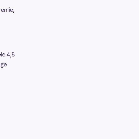
remie,
ele 4,8
ige