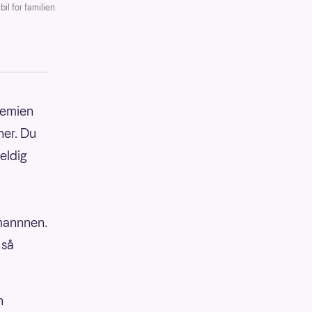
il for familien.
premien
ner. Du
eldig
-mannnen.
 så
n