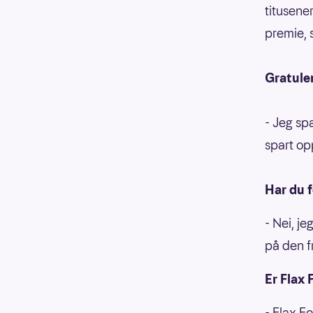
titusene
premie, 
Gratuler
- Jeg spa
spart opp
Har du f
- Nei, je
på den fr
Er Flax 
- Flax Fo