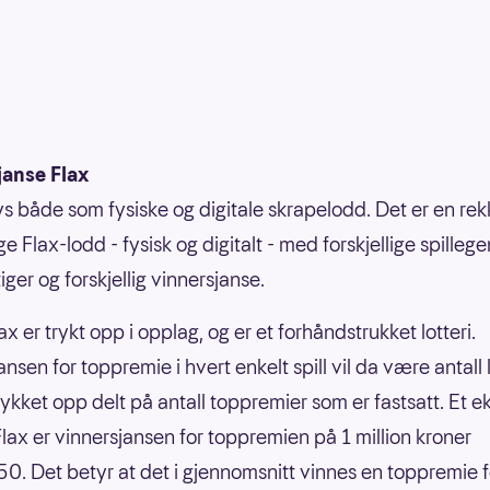
janse Flax
bys både som fysiske og digitale skrapelodd. Det er en re
ige Flax-lodd - fysisk og digitalt - med forskjellige spilleg
ger og forskjellig vinnersjanse.
ax er trykt opp i opplag, og er et forhåndstrukket lotteri.
nsen for toppremie i hvert enkelt spill vil da være antall
rykket opp delt på antall toppremier som er fastsatt. Et 
nFlax er vinnersjansen for toppremien på 1 million kroner
0. Det betyr at det i gjennomsnitt vinnes en toppremie f