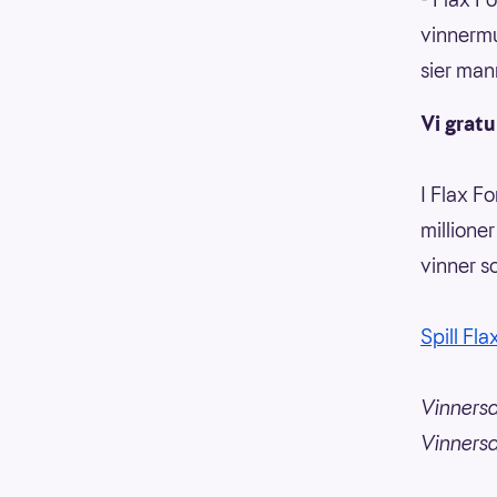
vinnermu
sier man
Vi gratu
I Flax Fo
millione
vinner s
Spill Flax
Vinners
Vinners