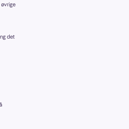
 øvrige
ang det
å