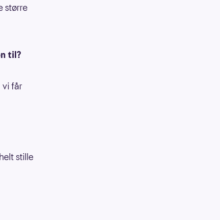
e større
n til?
 vi får
elt stille