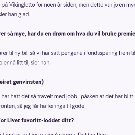
r på Vikinglotto for noen år siden, men dette var jo en my
sier han glad.
er så mye, har du en drøm om hva du vil bruke premie
rer til ny bil, så vi har satt pengene i fondssparing frem til
 ennå litt til, sier han.
eiret genvinsten)
g har hatt det så travelt med jobb i påsken at det har blitt h
onten, så jeg får ha feiringa til gode.
For Livet favoritt-loddet ditt?
r Livet er det jeg pleier å skrape, Det har flere