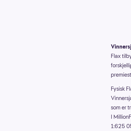
Vinners
Flax til
forskjell
premiesti
Fysisk Fl
Vinnersja
som er t
I Millio
1:625 05