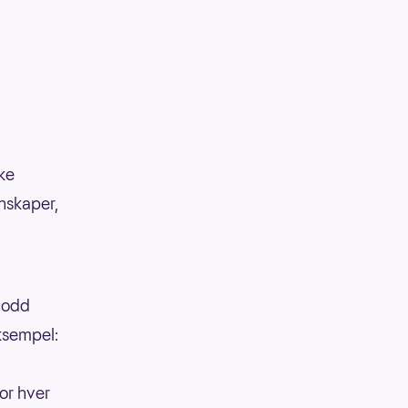
kke
enskaper,
 lodd
eksempel:
or hver