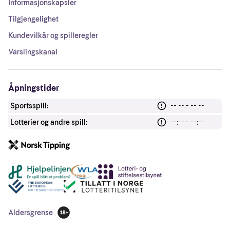
Informasjonskapsler
Tilgjengelighet
Kundevilkår og spilleregler
Varslingskanal
Åpningstider
Sportsspill:
--:-- - --:--
Lotterier og andre spill:
--:-- - --:--
Andre lenker
Aldersgrense
18 år