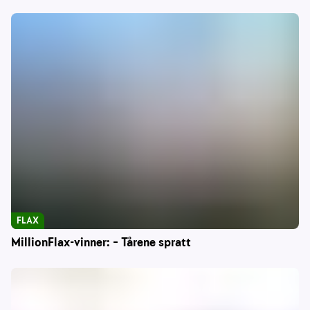
FLAX
MillionFlax-vinner: – Tårene spratt