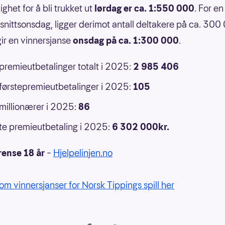
ghet for å bli trukket ut
lørdag er ca. 1:550 000
. For en
nittsonsdag, ligger derimot antall deltakere på ca. 300
ir en vinnersjanse
onsdag på ca. 1:300 000
.
 premieutbetalinger totalt i 2025:
2 985 406
 førstepremieutbetalinger i 2025:
105
 millionærer i 2025:
86
e premieutbetaling i 2025:
6 302 000kr.
rense 18 år
–
Hjelpelinjen.no
om vinnersjanser for Norsk Tippings spill her