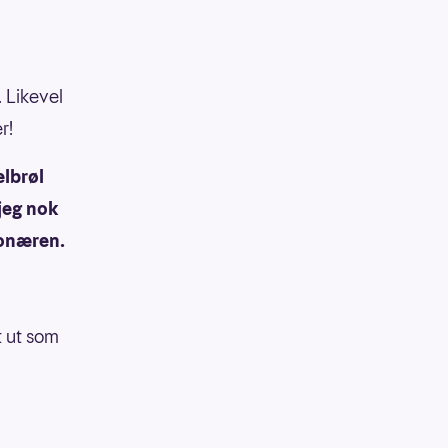
. Likevel
er!
elbrøl
 jeg nok
ionæren.
t ut som