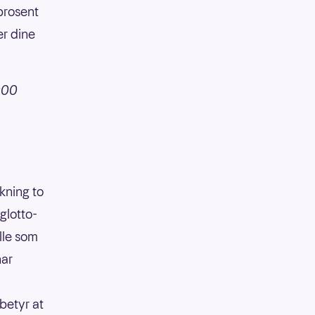
 prosent
er dine
.000
ekning to
glotto-
lle som
har
betyr at