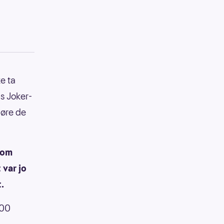
e ta
ns Joker-
jøre de
som
 var jo
.
000