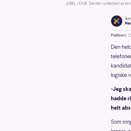
JUBEL I EVJE: Det ble i underkant av én m
Ann
Nør
Publisert:
2
Den held
telefone
kandidat
logiske v
-Jeg ska
hadde ri
helt abs
Som inn