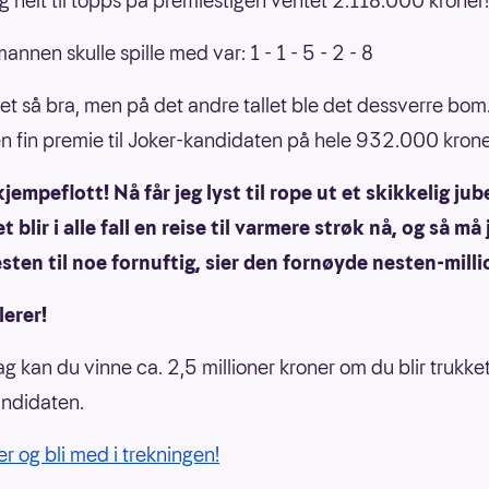
og helt til topps på premiestigen ventet 2.118.000 kroner!
annen skulle spille med var: 1 - 1 - 5 - 2 - 8
tet så bra, men på det andre tallet ble det dessverre bom
en fin premie til Joker-kandidaten på hele 932.000 kron
kjempeflott! Nå får jeg lyst til rope ut et skikkelig jub
et blir i alle fall en reise til varmere strøk nå, og så må
sten til noe fornuftig, sier den fornøyde nesten-mill
lerer!
g kan du vinne ca. 2,5 millioner kroner om du blir trukke
ndidaten.
er og bli med i trekningen!