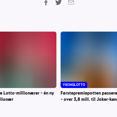
VIKINGLOTTO
ke Lotto-millionærer – én ny
Førstepremiepotten passerer
llionær
– over 3,8 mill. til Joker-ka