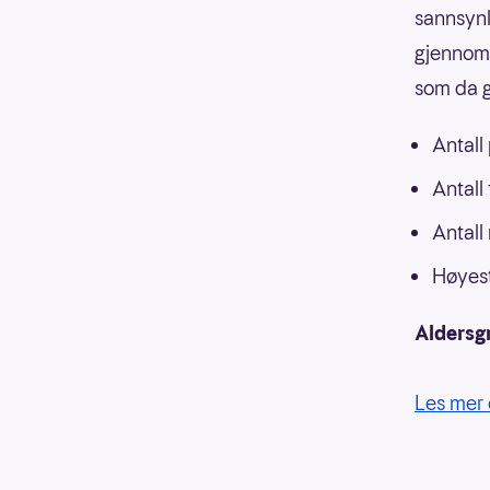
sannsynli
gjennoms
som da g
Antall
Antall
Antall
Høyest
Aldersg
Les mer 