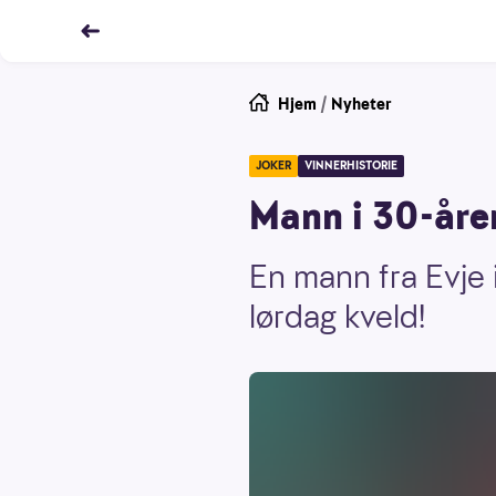
Hjem
/
Nyheter
JOKER
VINNERHISTORIE
Mann i 30-åren
En mann fra Evje 
lørdag kveld!