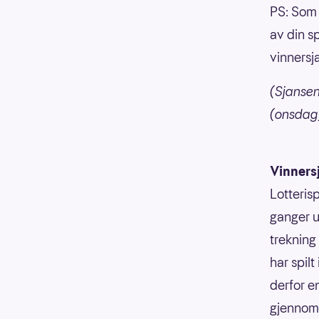
PS: Som 
av din sp
vinnersj
(Sjansen
(onsdag)
Vinners
Lotterisp
ganger u
trekning
har spilt
derfor e
gjennoms