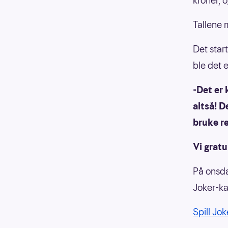
kroner, 
Tallene m
Det star
ble det 
-Det er 
altså! D
bruke re
Vi gratu
På onsda
Joker-ka
Spill Jok