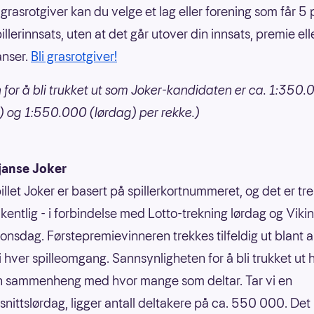
grasrotgiver kan du velge et lag eller forening som får 5
illerinnsats, uten at det går utover din innsats, premie ell
anser.
Bli grasrotgiver!
 for å bli trukket ut som Joker-kandidaten er ca. 1:350
 og 1:550.000 (lørdag) per rekke.)
janse Joker
illet Joker er basert på spillerkortnummeret, og det er tr
kentlig - i forbindelse med Lotto-trekning lørdag og Vikin
 onsdag. Førstepremievinneren trekkes tilfeldig ut blant a
 i hver spilleomgang. Sannsynligheten for å bli trukket ut 
n sammenheng med hvor mange som deltar. Tar vi en
nittslørdag, ligger antall deltakere på ca. 550 000. Det 