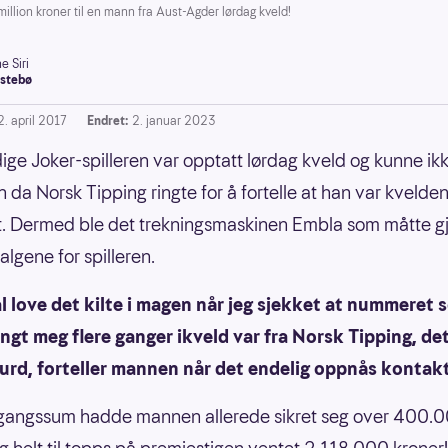
illion kroner til en mann fra Aust-Agder lørdag kveld!
e Siri
stebø
2. april 2017
Endret:
2. januar 2023
ige Joker-spilleren var opptatt lørdag kveld og kunne ikk
n da Norsk Tipping ringte for å fortelle at han var kvelde
. Dermed ble det trekningsmaskinen Embla som måtte g
algene for spilleren.
l love det kilte i magen når jeg sjekket at nummeret 
ngt meg flere ganger ikveld var fra Norsk Tipping, det
urd, forteller mannen når det endelig oppnås kontakt
gangssum hadde mannen allerede sikret seg over 400.