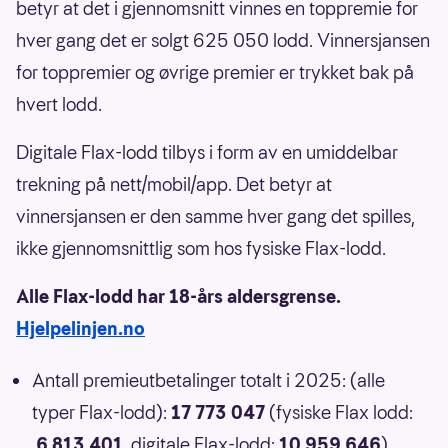
betyr at det i gjennomsnitt vinnes en toppremie for
hver gang det er solgt 625 050 lodd. Vinnersjansen
for toppremier og øvrige premier er trykket bak på
hvert lodd.
Digitale Flax-lodd tilbys i form av en umiddelbar
trekning på nett/mobil/app. Det betyr at
vinnersjansen er den samme hver gang det spilles,
ikke gjennomsnittlig som hos fysiske Flax-lodd.
Alle Flax-lodd har 18-års aldersgrense.
Hjelpelinjen.no
Antall premieutbetalinger totalt i 2025: (alle
typer Flax-lodd):
17 773 047
(fysiske Flax lodd:
6 813 401
, digitale Flax-lodd:
10 959 646
)