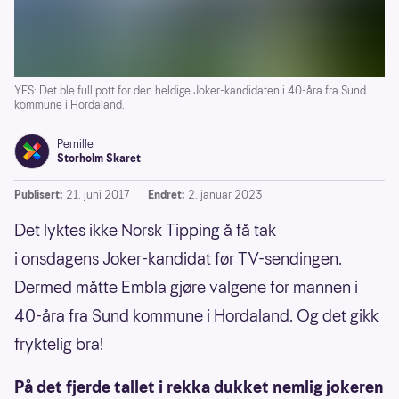
YES: Det ble full pott for den heldige Joker-kandidaten i 40-åra fra Sund
kommune i Hordaland.
Pernille
Storholm Skaret
Publisert:
21. juni 2017
Endret:
2. januar 2023
Det lyktes ikke Norsk Tipping å få tak
i onsdagens Joker-kandidat før TV-sendingen.
Dermed måtte Embla gjøre valgene for mannen i
40-åra fra Sund kommune i Hordaland. Og det gikk
fryktelig bra!
På det fjerde tallet i rekka dukket nemlig jokeren