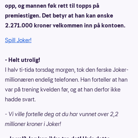
opp, og mannen føk rett til topps på
premiestigen. Det betyr at han kan ønske
2.271.000 kroner velkommen inn på kontoen.
Spill Joker!
- Helt utrolig!
I halv ti-tida torsdag morgen, tok den ferske Joker-
millionæren endelig telefonen. Han forteller at han
var på trening kvelden før, og at han derfor ikke
hadde svart.
- Vi ville fortelle deg at du har vunnet over 2,2
millioner kroner i Joker!