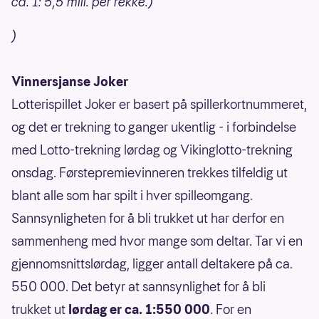
ca. 1: 5,5 mill. per rekke.)
)
Vinnersjanse Joker
Lotterispillet Joker er basert på spillerkortnummeret,
og det er trekning to ganger ukentlig - i forbindelse
med Lotto-trekning lørdag og Vikinglotto-trekning
onsdag. Førstepremievinneren trekkes tilfeldig ut
blant alle som har spilt i hver spilleomgang.
Sannsynligheten for å bli trukket ut har derfor en
sammenheng med hvor mange som deltar. Tar vi en
gjennomsnittslørdag, ligger antall deltakere på ca.
550 000. Det betyr at sannsynlighet for å bli
trukket ut
lørdag er ca. 1:550 000
. For en