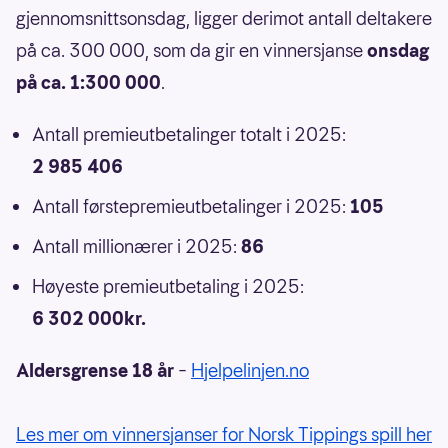
gjennomsnittsonsdag, ligger derimot antall deltakere
på ca. 300 000, som da gir en vinnersjanse
onsdag
på ca. 1:300 000
.
Antall premieutbetalinger totalt i 2025:
2 985 406
Antall førstepremieutbetalinger i 2025:
105
Antall millionærer i 2025:
86
Høyeste premieutbetaling i 2025:
6 302 000kr.
Aldersgrense 18 år
–
Hjelpelinjen.no
Les mer om vinnersjanser for Norsk Tippings spill her