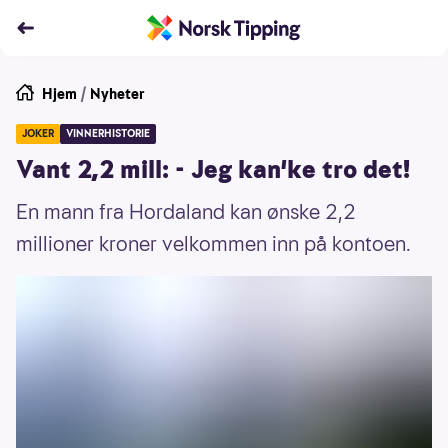
Hjem
/
Nyheter
JOKER
VINNERHISTORIE
Vant 2,2 mill: - Jeg kan'ke tro det!
En mann fra Hordaland kan ønske 2,2
millioner kroner velkommen inn på kontoen.