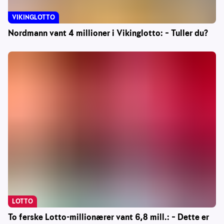
VIKINGLOTTO
Nordmann vant 4 millioner i Vikinglotto: – Tuller du?
LOTTO
To ferske Lotto-millionærer vant 6,8 mill.: – Dette er