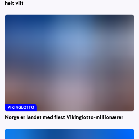
helt vilt
VIKINGLOTTO
Norge er landet med flest Vikinglotto-millionærer