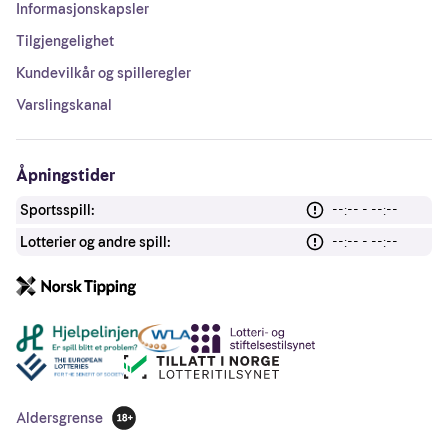
Informasjonskapsler
Tilgjengelighet
Kundevilkår og spilleregler
Varslingskanal
Åpningstider
Sportsspill:
--:-- - --:--
Lotterier og andre spill:
--:-- - --:--
Andre lenker
Aldersgrense
18 år