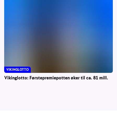
VIKINGLOTTO
Vikinglotto: Førstepremiepotten øker til ca. 81 mill.