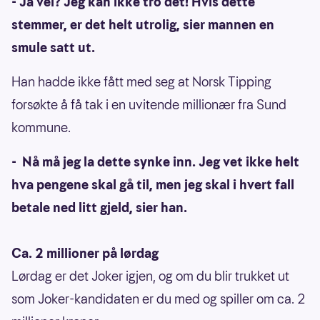
- Ja vel? Jeg kan ikke tro det! Hvis dette
stemmer, er det helt utrolig, sier mannen en
smule satt ut.
Han hadde ikke fått med seg at Norsk Tipping
forsøkte å få tak i en uvitende millionær fra Sund
kommune.
- Nå må jeg la dette synke inn. Jeg vet ikke helt
hva pengene skal gå til, men jeg skal i hvert fall
betale ned litt gjeld, sier han.
Ca. 2 millioner på lørdag
Lørdag er det Joker igjen, og om du blir trukket ut
som Joker-kandidaten er du med og spiller om ca. 2