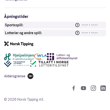
Åpningstider
Sportsspill:
--:-- - --:--
Lotterier og andre spill:
--:-- - --:--
Andre lenker
Aldersgrense
18 år
So
©
2026
Norsk Tipping AS.