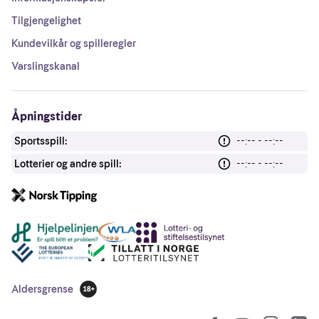
Tilgjengelighet
Kundevilkår og spilleregler
Varslingskanal
Åpningstider
Sportsspill:
--:-- - --:--
Lotterier og andre spill:
--:-- - --:--
Andre lenker
Aldersgrense
18 år