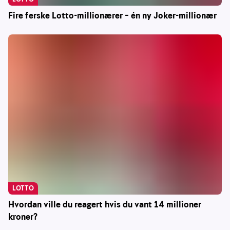
Fire ferske Lotto-millionærer – én ny Joker-millionær
LOTTO
Hvordan ville du reagert hvis du vant 14 millioner
kroner?