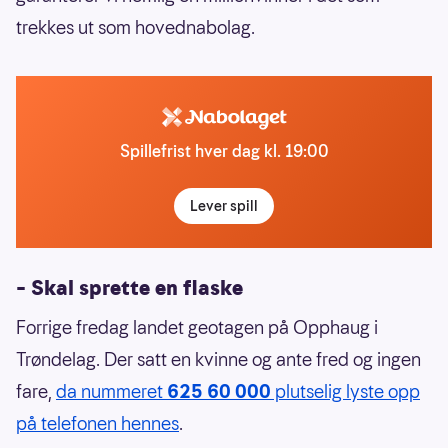
trekkes ut som hovednabolag.
Spillefrist hver dag kl. 19:00
Lever spill
– Skal sprette en flaske
Forrige fredag landet geotagen på Opphaug i
Trøndelag. Der satt en kvinne og ante fred og ingen
fare,
da nummeret
625 60 000
plutselig lyste opp
på telefonen hennes
.