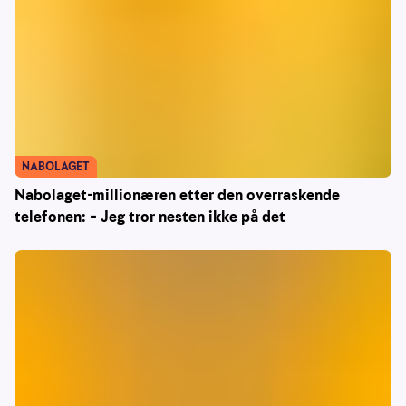
NABOLAGET
Nabolaget-millionæren etter den overraskende
telefonen: – Jeg tror nesten ikke på det