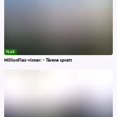
FLAX
MillionFlax-vinner: – Tårene spratt