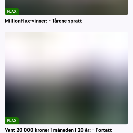
FLAX
MillionFlax-vinner: – Tårene spratt
FLAX
Vant 20 000 kroner i måneden i 20 år: – Fortatt