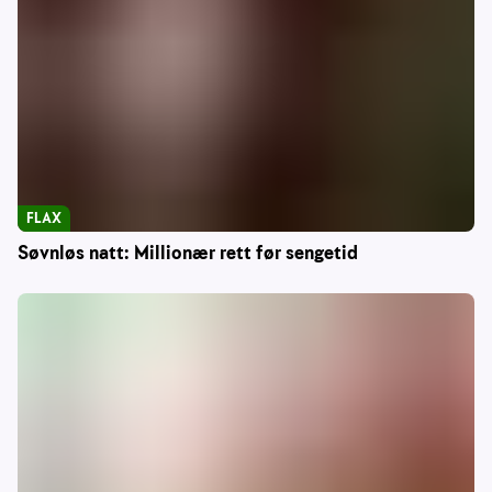
FLAX
Søvnløs natt: Millionær rett før sengetid