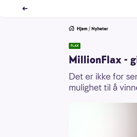
Hjem
/
Nyheter
FLAX
MillionFlax - 
Det er ikke for s
mulighet til å vin