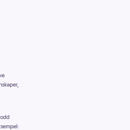
kke
enskaper,
 lodd
eksempel: