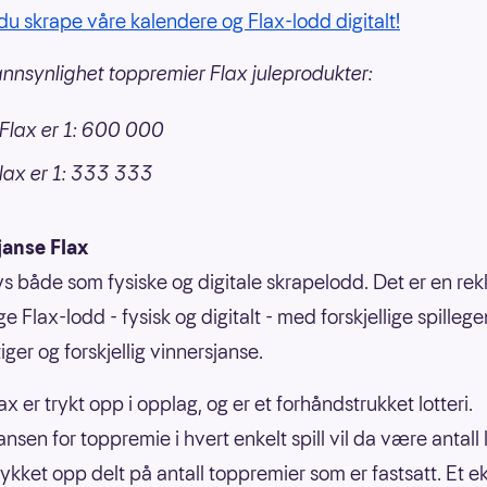
du skrape våre kalendere og Flax-lodd digitalt!
nnsynlighet toppremier Flax juleprodukter:
nFlax er 1: 600 000
lax er 1: 333 333
janse Flax
bys både som fysiske og digitale skrapelodd. Det er en re
ige Flax-lodd - fysisk og digitalt - med forskjellige spilleg
ger og forskjellig vinnersjanse.
ax er trykt opp i opplag, og er et forhåndstrukket lotteri.
nsen for toppremie i hvert enkelt spill vil da være antall
rykket opp delt på antall toppremier som er fastsatt. Et 