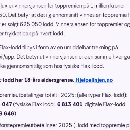
nFlax er vinnersjansen for toppremien på 1 million kroner
0. Det betyr at det i gjennomsnitt vinnes en toppremie f
 er solgt 625 050 lodd. Vinnersjansen for toppremier og
er trykket bak på hvert lodd.
 Flax-lodd tilbys i form av en umiddelbar trekning på
il/app. Det betyr at vinnersjansen er den samme hver g
 ikke gjennomsnittlig som hos fysiske Flax-lodd.
x-lodd har 18-års aldersgrense.
Hjelpelinjen.no
 premieutbetalinger totalt i 2025: (alle typer Flax-lodd):
3 047
(fysiske Flax lodd:
6 813 401
, digitale Flax-lodd:
9 646
)
 førstepremieutbetalinger 2025 (i lodd med toppremie p