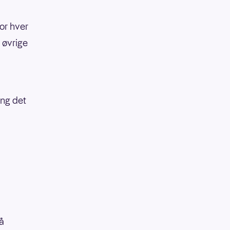
or hver
 øvrige
ang det
å