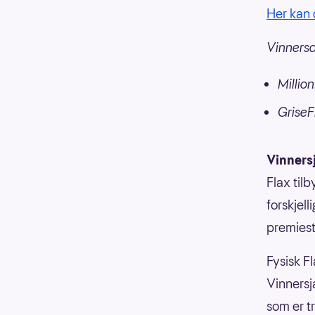
Her kan 
Vinnersa
Millio
GriseF
Vinners
Flax til
forskjell
premiesti
Fysisk Fl
Vinnersja
som er t