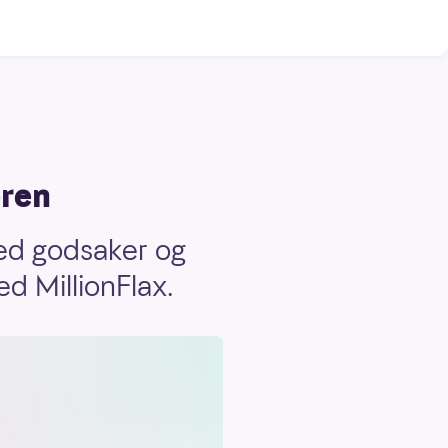
eren
med godsaker og
ed MillionFlax.