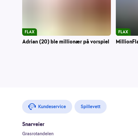
FLAX
FLAX
Adrian (20) ble millionær på vorspiel
MillionFl
Kundeservice
Spillevett
Snarveier
Grasrotandelen