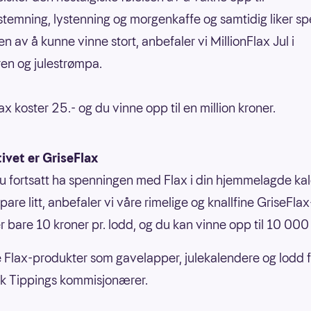
temning, lystenning og morgenkaffe og samtidig liker s
en av å kunne vinne stort, anbefaler vi MillionFlax Jul i
en og julestrømpa.
ax koster 25.- og du vinne opp til en million kroner.
ivet er GriseFlax
du fortsatt ha spenningen med Flax i din hjemmelagde ka
pare litt, anbefaler vi våre rimelige og knallfine GriseFla
r bare 10 kroner pr. lodd, og du kan vinne opp til 10 000
e Flax-produkter som gavelapper, julekalendere og lodd 
k Tippings kommisjonærer.