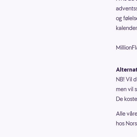
adventss
og følels
kalender
MillionFl
Alternat
NB! Vil 
men vil s
De koste
Alle vår
hos Nors