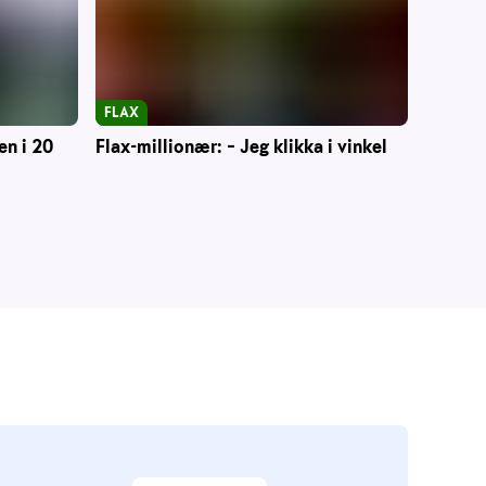
FLAX
en i 20
Flax-millionær: – Jeg klikka i vinkel