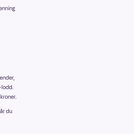
penning
lender,
x-lodd.
 kroner.
får du