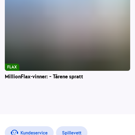
FLAX
MillionFlax-vinner: – Tårene spratt
Kundeservice
Spillevett