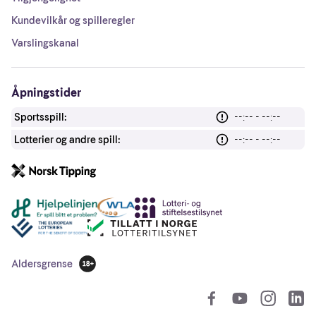
Kundevilkår og spilleregler
Varslingskanal
Åpningstider
Sportsspill:
--:-- - --:--
Lotterier og andre spill:
--:-- - --:--
Andre lenker
Aldersgrense
18 år
So