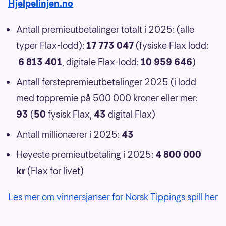
Hjelpelinjen.no
Antall premieutbetalinger totalt i 2025: (alle
typer Flax-lodd):
17 773 047
(fysiske Flax lodd:
6 813 401
, digitale Flax-lodd:
10 959 646
)
Antall førstepremieutbetalinger 2025 (i lodd
med toppremie på 500 000 kroner eller mer:
93
(
50
fysisk Flax,
43
digital Flax)
Antall millionærer i 2025:
43
Høyeste premieutbetaling i 2025:
4 800 000
kr
(Flax for livet)
Les mer om vinnersjanser for Norsk Tippings spill her