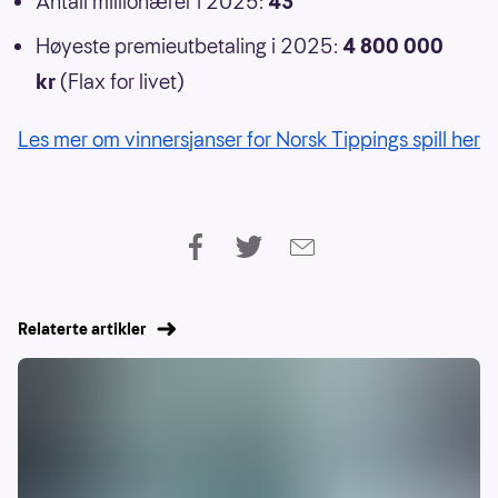
Antall millionærer i 2025:
43
Høyeste premieutbetaling i 2025:
4 800 000
kr
(Flax for livet)
Les mer om vinnersjanser for Norsk Tippings spill her
Relaterte artikler