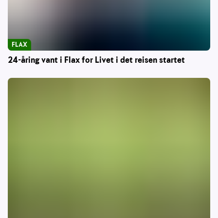
FLAX
24-åring vant i Flax for Livet i det reisen startet