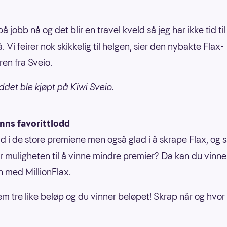
på jobb nå og det blir en travel kveld så jeg har ikke tid ti
å. Vi feirer nok skikkelig til helgen, sier den nybakte Flax-
ren fra Sveio.
ddet ble kjøpt på Kiwi Sveio.
ns favorittlodd
ad i de store premiene men også glad i å skrape Flax, og 
er muligheten til å vinne mindre premier? Da kan du vinne 
on med MillionFlax.
em tre like beløp og du vinner beløpet! Skrap når og hvo