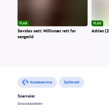
FLAX
FLAX
Søvnløs natt: Millionær rett før
Adrian (2
sengetid
Kundeservice
Spillevett
Snarveier
Grasrotandelen