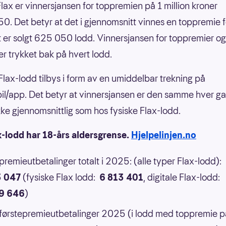
nFlax er vinnersjansen for toppremien på 1 million kroner
0. Det betyr at det i gjennomsnitt vinnes en toppremie f
 er solgt 625 050 lodd. Vinnersjansen for toppremier og
er trykket bak på hvert lodd.
 Flax-lodd tilbys i form av en umiddelbar trekning på
il/app. Det betyr at vinnersjansen er den samme hver g
 ikke gjennomsnittlig som hos fysiske Flax-lodd.
x-lodd har 18-års aldersgrense.
Hjelpelinjen.no
 premieutbetalinger totalt i 2025: (alle typer Flax-lodd):
3 047
(fysiske Flax lodd:
6 813 401
, digitale Flax-lodd:
9 646
)
 førstepremieutbetalinger 2025 (i lodd med toppremie p