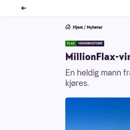
Hjem
/
Nyheter
FLAX
VINNERHISTORIE
MillionFlax-vi
En heldig mann fra
kjøres.