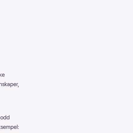
kke
enskaper,
 lodd
eksempel: