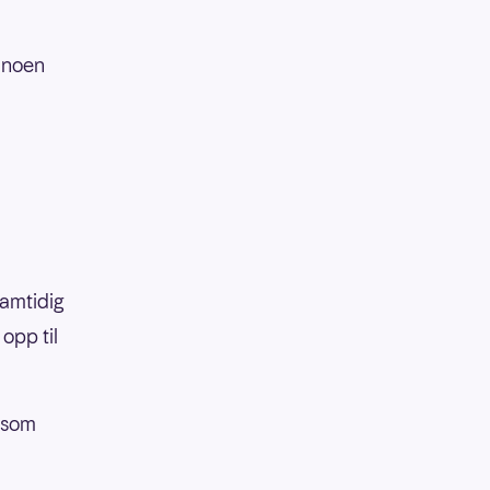
l noen
samtidig
opp til
r som