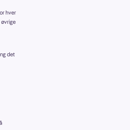
or hver
 øvrige
ang det
å