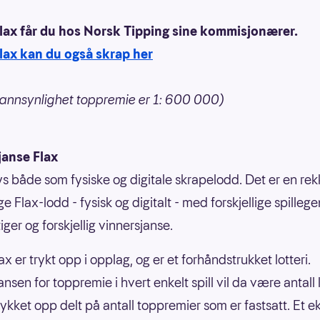
Flax får du hos Norsk Tipping sine kommisjonærer.
lax kan du også skrap her
annsynlighet toppremie er 1: 600 000)
janse Flax
bys både som fysiske og digitale skrapelodd. Det er en re
ige Flax-lodd - fysisk og digitalt - med forskjellige spilleg
ger og forskjellig vinnersjanse.
ax er trykt opp i opplag, og er et forhåndstrukket lotteri.
nsen for toppremie i hvert enkelt spill vil da være antall
rykket opp delt på antall toppremier som er fastsatt. Et 