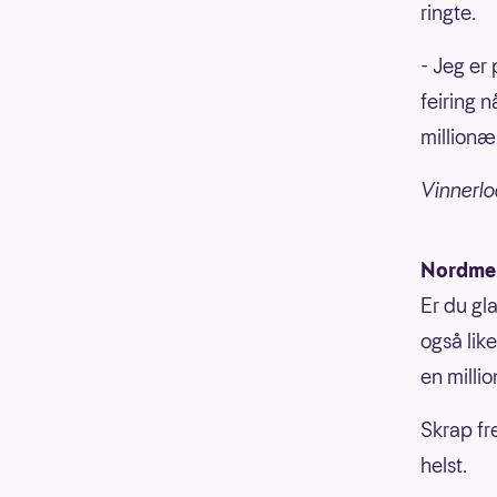
ringte.
- Jeg er 
feiring n
millionæ
Vinnerlo
Nordmen
Er du gl
også lik
en milli
Skrap fr
helst.