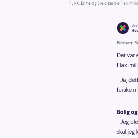
FLAX: En heldig Sveio-kar ble Flax-milli
Sve
Ho
Publisert:
3
Det var 
Flax-mil
- Ja, det
ferske m
Bolig o
- Jeg ble
skal jeg