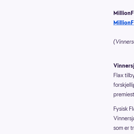
Million
MillionF
(Vinners
Vinners
Flax til
forskjell
premiesti
Fysisk Fl
Vinnersja
som er t