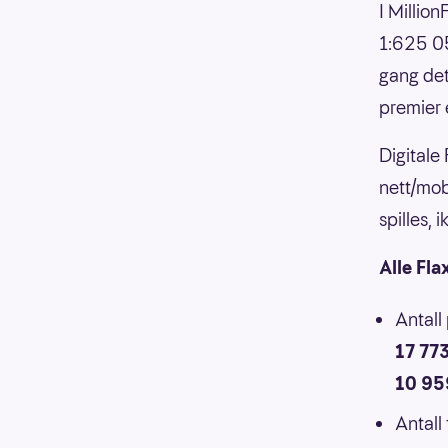
I Millio
1:625 05
gang det
premier 
Digitale
nett/mob
spilles,
Alle Fla
Antall
17 77
10 95
Antall