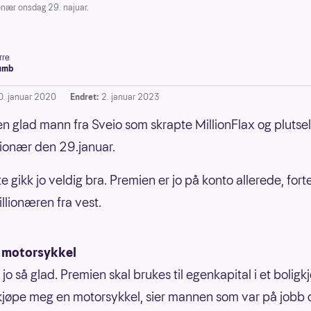
onær onsdag 29. najuar.
rre
umb
0. januar 2020
Endret:
2. januar 2023
en glad mann fra Sveio som skrapte MillionFlax og plutsel
lionær den 29.januar.
te gikk jo veldig bra. Premien er jo på konto allerede, fort
illionæren fra vest.
g motorsykkel
 jo så glad. Premien skal brukes til egenkapital i et boligk
 kjøpe meg en motorsykkel, sier mannen som var på jobb 