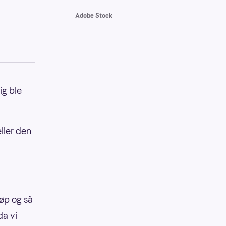
Adobe Stock
ig ble
eller den
jøp og så
da vi