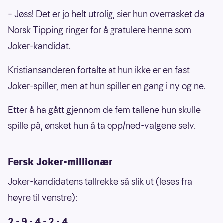
– Jøss! Det er jo helt utrolig, sier hun overrasket da
Norsk Tipping ringer for å gratulere henne som
Joker-kandidat.
Kristiansanderen fortalte at hun ikke er en fast
Joker-spiller, men at hun spiller en gang i ny og ne.
Etter å ha gått gjennom de fem tallene hun skulle
spille på, ønsket hun å ta opp/ned-valgene selv.
Fersk Joker-millionær
Joker-kandidatens tallrekke så slik ut (leses fra
høyre til venstre):
2 - 9 - 4 - 2 - 4