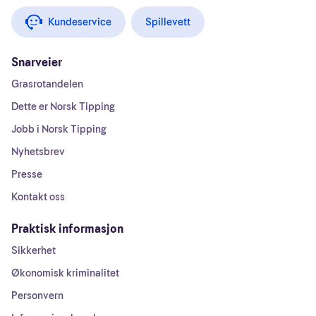
Kundeservice
Spillevett
Snarveier
Grasrotandelen
Dette er Norsk Tipping
Jobb i Norsk Tipping
Nyhetsbrev
Presse
Kontakt oss
Praktisk informasjon
Sikkerhet
Økonomisk kriminalitet
Personvern