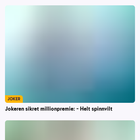
JOKER
Jokeren sikret millionpremie: – Helt spinnvilt