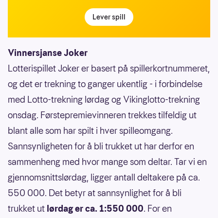
Lever spill
Vinnersjanse Joker
Lotterispillet Joker er basert på spillerkortnummeret,
og det er trekning to ganger ukentlig - i forbindelse
med Lotto-trekning lørdag og Vikinglotto-trekning
onsdag. Førstepremievinneren trekkes tilfeldig ut
blant alle som har spilt i hver spilleomgang.
Sannsynligheten for å bli trukket ut har derfor en
sammenheng med hvor mange som deltar. Tar vi en
gjennomsnittslørdag, ligger antall deltakere på ca.
550 000. Det betyr at sannsynlighet for å bli
trukket ut
lørdag er ca. 1:550 000
. For en