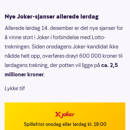
Nye Joker-sjanser allerede lørdag
Allerede lørdag 14. desember er det nye sjanser for
å vinne stort i Joker i forbindelse med Lotto-
trekningen. Siden onsdagens Joker-kandidat ikke
nådde helt opp, overføres drøyt 600 000 kroner til
lørdagens trekning, der potten vil ligge på
ca. 2,5
millioner kroner
.
Lykke til!
Spillefrist onsdag eller lørdag kl. 18:00