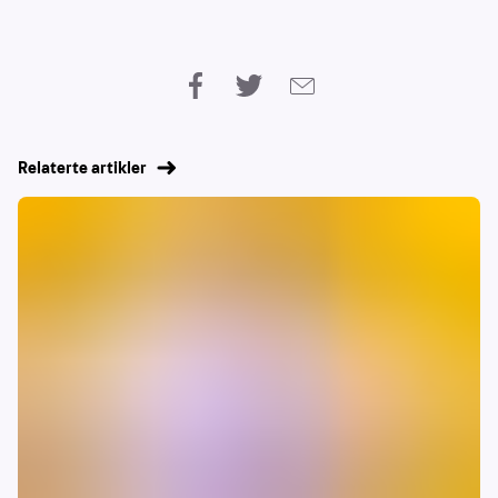
Relaterte artikler