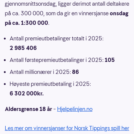
gjennomsnittsonsdag, ligger derimot antall deltakere
på ca. 300 000, som da gir en vinnersjanse
onsdag
på ca. 1:300 000
.
Antall premieutbetalinger totalt i 2025:
2 985 406
Antall førstepremieutbetalinger i 2025:
105
Antall millionærer i 2025:
86
Høyeste premieutbetaling i 2025:
6 302 000kr.
Aldersgrense 18 år
–
Hjelpelinjen.no
Les mer om vinnersjanser for Norsk Tippings spill her