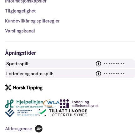
Informasjonskapsler
Tilgjengelighet
Kundevilkår og spilleregler
Varslingskanal
Åpningstider
Sportsspill:
--:-- - --:--
Lotterier og andre spill:
--:-- - --:--
Andre lenker
Aldersgrense
18 år