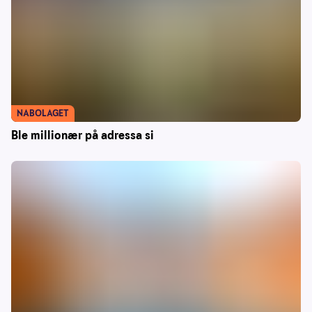
NABOLAGET
Ble millionær på adressa si