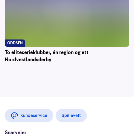
ODDSEN
To eliteserieklubber, én region og ett
Nordvestlandsderby
Kundeservice
Spillevett
Snarveier