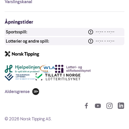
Varslingskanal
Åpningstider
Sportsspill:
--:-- - --:--
Lotterier og andre spill:
--:-- - --:--
Andre lenker
Aldersgrense
18 år
So
©
2026
Norsk Tipping AS.